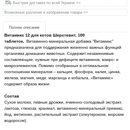
Быстрая доставка по всей Украине >>
Товары для грызунов
Возможные различия в изображении товара >>
Товары для лошадей
Полное описание
Витамикс 12 для котов Шерстевит, 100
Товары для людей
таблеток.
Витаминно-минеральная добавка "Витамикс"
предназначена для поддержания жизненно важных функций
организма домашних животных. Содержит незаменимые
Хозряд - хозтовары оптом
составляющие, нужные при дефиците витаминов, макро- и
микроэлементов. Помимо отобранных в оптимальном
Популярные зоотовары
соотношении минералов – кальция, фосфора, калия, цинка,
железа, магния, меди, марганца и кобальта, «Витамикс»
содержит образа жизни.
Архив / Снято с производства
Состав
Сухое молоко, пивные дрожжи, ячменно-солодовый экстракт,
лактоза, глюкоза, крахмал, витаминно-минеральный премикс,
йод, метионин, растительный экстракт (элеутерококк, морские
водоросли).