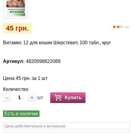
Когтиточки
Vet Diet Canine Wet – ветеринарные диеты
для собак
Лакомство и корма
45 грн.
( 28 )
Лежаки, домики, охлаждая коврики
Витамис 12 для кошек Шерстевит, 100 табл., круг
Миски, автокормушки, поилки
Одежда и обувь
Артикул:
4820098822089
Переноски, сумки, клетки
Цена 45 грн. за 1 шт
Количество
Послеоперационные средства и
-
+
шт
Купить
расходные материалы
Подарочные сертификаты
Есть в наличии
Цена действительна и актуальна
Товары для голубей