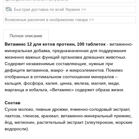
Быстрая доставка по всей Украине >>
Товары для грызунов
Возможные различия в изображении товара >>
Товары для лошадей
Полное описание
Товары для людей
Витамикс 12 для котов протеин, 100 таблеток
- витаминно-
минеральная добавка, предназначенная для поддержания
жизненно важных функций организма домашних животных.
Хозряд - хозтовары оптом
Содержит незаменимые составляющие, нужные при
дефиците витаминов, макро- и микроэлементов. Помимо
Популярные зоотовары
отобранных в оптимальном соотношении минералов –
кальция, фосфора, калия, цинка, железа, магния, меди,
марганца и кобальта, «Витамикс» содержит образа жизни.
Архив / Снято с производства
Состав
Сухое молоко, пивные дрожжи, ячменно-солодовый экстракт,
лактоза, глюкоза, крахмал, витаминно-минеральный премикс,
йод, метионин, растительный экстракт (элеутерококк, морские
водоросли).