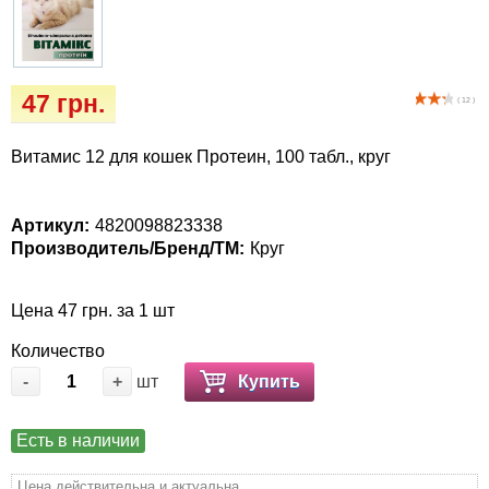
Когтиточки
Vet Diet Canine Wet – ветеринарные диеты
для собак
Лакомство и корма
47 грн.
( 12 )
Лежаки, домики, охлаждая коврики
Витамис 12 для кошек Протеин, 100 табл., круг
Миски, автокормушки, поилки
Одежда и обувь
Артикул:
4820098823338
Производитель/Бренд/ТМ:
Круг
Переноски, сумки, клетки
Цена 47 грн. за 1 шт
Послеоперационные средства и
Количество
расходные материалы
-
+
шт
Купить
Подарочные сертификаты
Есть в наличии
Товары для голубей
Цена действительна и актуальна