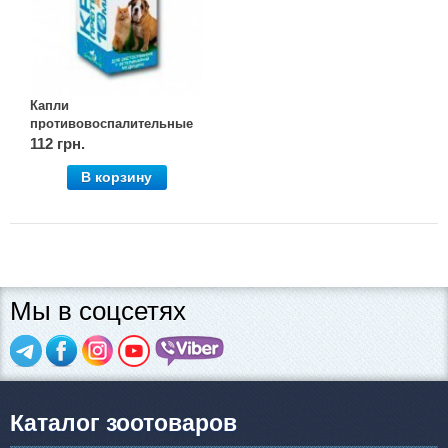
Капли
противовоспалительные
для глаз и носа, 10 мл,
112 грн.
Дивопрайд
В корзину
Мы в соцсетях
Каталог зоотоваров