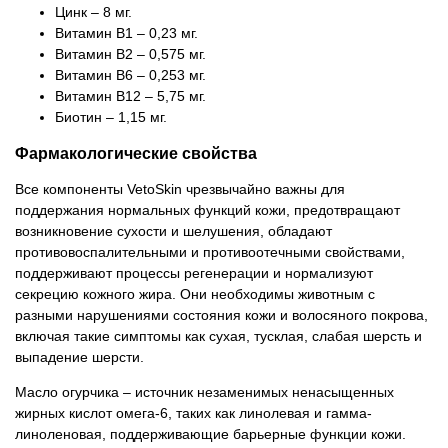
Цинк – 8 мг.
Витамин В1 – 0,23 мг.
Витамин В2 – 0,575 мг.
Витамин В6 – 0,253 мг.
Витамин В12 – 5,75 мг.
Биотин – 1,15 мг.
Фармакологические свойства
Все компоненты VetoSkin чрезвычайно важны для
поддержания нормальных функций кожи, предотвращают
возникновение сухости и шелушения, обладают
противовоспалительными и противоотечными свойствами,
поддерживают процессы регенерации и нормализуют
секрецию кожного жира. Они необходимы животным с
разными нарушениями состояния кожи и волосяного покрова,
включая такие симптомы как сухая, тусклая, слабая шерсть и
выпадение шерсти.
Масло огурчика – источник незаменимых ненасыщенных
жирных кислот омега-6, таких как линолевая и гамма-
линоленовая, поддерживающие барьерные функции кожи.