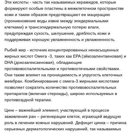
Эти кислоты - часть так называемых керамидов, которые
формируют особые пластины в межклеточном пространстве
кожи и таким образом предотвращают ее мацерацию
(проникновение воды извне между эпидермальными
клетками) и трансэпидермальную потерю влаги,
предупреждая сухость, шелушение, дряблость кожи и
поддерживая хорошую увлажненность и увлажненность.
Рыбий жир - источник концентрированных ненасыщенных
жирных кислот Омега -3, таких как EPA (эйкозапентаеновая) и
DHA (докозагексаеновая), обладающие
противовоспалительными и противоотечными свойствами.
Они также влияют на проницаемость и упругость клеточных
мембран. Комбинирование с омега-3 жирными кислотами
позволяет сократить количество противовоспалительных
препаратов (включая стероиды), широко используемых в
противозудной терапии.
Цинк – важнейший элемент, участвующий в процессе
заживления ран – регенерации клеток, играющей ведущую
роль в лечении кожных нарушений. Дефицит цинка – причина
серьезных дерматологических нарушений, так называемых