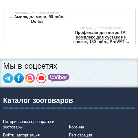
предыдущий товар раздела:
← Амиладол мини, 90 табл.,
Dolfos
следующий товар раздела:
Профилайн для котов ГАГ
комплекс для суставов и
связок, 180 табл., ProVET →
Мы в соцсетях
Каталог зоотоваров
Ветеринарные препараты и
зоотовары
Корзина
Войти, авторизация
Регистрация