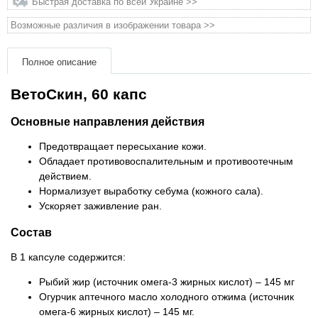
Быстрая доставка по всей Украине >>
Товары для голубей
Возможные различия в изображении товара >>
Товары для грызунов
Полное описание
Товары для лошадей
ВетоСкин, 60 капс
Товары для людей
Основные направления действия
Предотвращает пересыхание кожи.
Хозряд - хозтовары оптом
Обладает противовоспалительным и противоотечным
действием.
Популярные зоотовары
Нормализует выработку себума (кожного сала).
Ускоряет заживление ран.
Архив / Снято с производства
Состав
В 1 капсуле содержится:
Рыбий жир (источник омега-3 жирных кислот) – 145 мг
Огурчик аптечного масло холодного отжима (источник
омега-6 жирных кислот) – 145 мг.