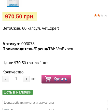
Кігтіточки
Vet Diet Canine Wet - ветеринарные диеты
для собак
Ласощі та корма
970.50 грн.
( 3 )
Лежаки, будиночки, охолоджуючи
ВетоСкин, 60 капсул, VetExpert
килимки
Миски, автогодівниці, поілки
Артикул:
003078
Производитель/Бренд/ТМ:
VetExpert
Одежда и обувь
Цена: 970.50 грн. за 1 шт
Переноски, сумки, клетки
Количество
-
+
шт
Купить
Послеоперационные средства и
расходные материалы
Есть в наличии
Подарочные сертификаты
Цена действительна и актуальна