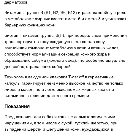
дерматозов.
Витамины группы B (B1, B2, B6, B12) играют важнейшую роль
в метаболизме жирных кислот омега-6 и омега-3 и усиливают
барьерную функцию кожи.
Биотин – витамин группы В(Н), при пероральном применении
транспортирует в кожу входящую в его состав серу –
важнейший компонент метаболизма кожи и кожных желез,
способствует нормализации секреции кожного жира и
образованию себума (кожного сала), что особенно актуально
для собак, страдающих себореей.
Технология вакуумной упаковки Twist off в герметичные
капсулы гарантирует неизменно высокое качество не только
жиров и масел, но и легко окисляемых жирных кислот и
витаминов в течение длительного времени.
Показания
Предназначен для собак и кошек с дерматологическими
нарушениями, в том числе с сухой, тусклой шерстью, при
выпадении шерсти и шелушении кожи, нуждающихся в