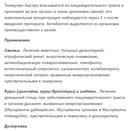
Тиамулин быстро всасывается из пищеварительного тракта и
проникает во все органы и ткани организма свиней, его
максимальная концентрация наблюдается через 2 ч после
введения препарата. Антибиотик выделяется из организма
преимущественно с калом.
Применение
Свиньи.
Лечение животных, больных дизентерией,
атрофический ринит, энзоотическую пневмонию,
актинобацилезную плевропневмонию, гемофилоз,
интестинальный спирохетоз, сальмонеллез, колибактериоз,
некротический энтерит, вызванные микроорганизмами,
чувствительными к тиамулину.
Куры (цыплята, куры-бройлеры) и индюки.
Лечение
домашней птицы при заболеваниях пищеварительного тракта
и органов дыхания, вызванных микроорганизмами
(Mycoplasma gallisepticum, Mycoplasma synoviae и Mycoplasma
meleagridis), чувствительными к тиамулину и доксициклину.
Дозировка