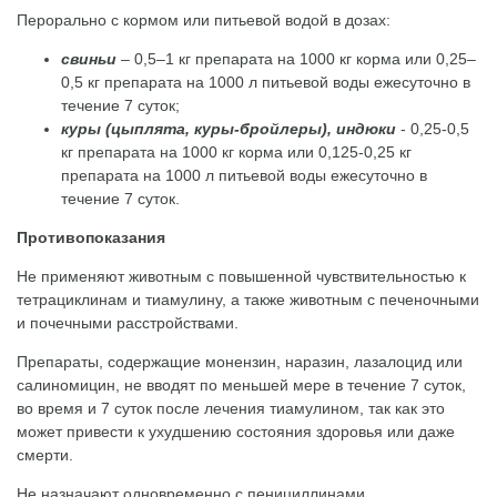
Перорально с кормом или питьевой водой в дозах:
свиньи
– 0,5–1 кг препарата на 1000 кг корма или 0,25–
0,5 кг препарата на 1000 л питьевой воды ежесуточно в
течение 7 суток;
куры (цыплята, куры-бройлеры), индюки
- 0,25-0,5
кг препарата на 1000 кг корма или 0,125-0,25 кг
препарата на 1000 л питьевой воды ежесуточно в
течение 7 суток.
Противопоказания
Не применяют животным с повышенной чувствительностью к
тетрациклинам и тиамулину, а также животным с печеночными
и почечными расстройствами.
Препараты, содержащие монензин, наразин, лазалоцид или
салиномицин, не вводят по меньшей мере в течение 7 суток,
во время и 7 суток после лечения тиамулином, так как это
может привести к ухудшению состояния здоровья или даже
смерти.
Не назначают одновременно с пенициллинами,