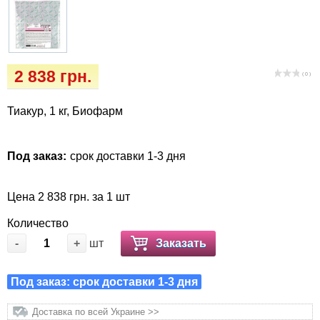
Кігтіточки
Vet Diet Canine Wet - ветеринарные диеты
для собак
Ласощі та корма
2 838 грн.
Лежаки, будиночки, охолоджуючи
( 0 )
килимки
Тиакур, 1 кг, Биофарм
Миски, автогодівниці, поілки
Под заказ:
срок доставки 1-3 дня
Одяг та взуття
Цена 2 838 грн. за 1 шт
Переноски, сумки, клітки
Количество
Післяопераційні засоби та витратні
-
+
шт
Заказать
матеріали
Под заказ: срок доставки 1-3 дня
Подарункові сертифікати
Доставка по всей Украине >>