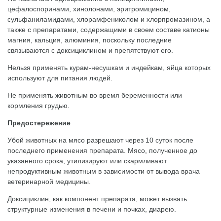
цефалоспоринами, хинолонами, эритромицином,
сульфаниламидами, хлорамфениколом и хлорпромазином, а
также с препаратами, содержащими в своем составе катионы
магния, кальция, алюминия, поскольку последние
связываются с доксициклином и препятствуют его.
Нельзя применять курам-несушкам и индейкам, яйца которых
используют для питания людей.
Не применять животным во время беременности или
кормления грудью.
Предостережение
Убой животных на мясо разрешают через 10 суток после
последнего применения препарата. Мясо, полученное до
указанного срока, утилизируют или скармливают
непродуктивным животным в зависимости от вывода врача
ветеринарной медицины.
Доксициклин, как компонент препарата, может вызвать
структурные изменения в печени и почках, диарею.