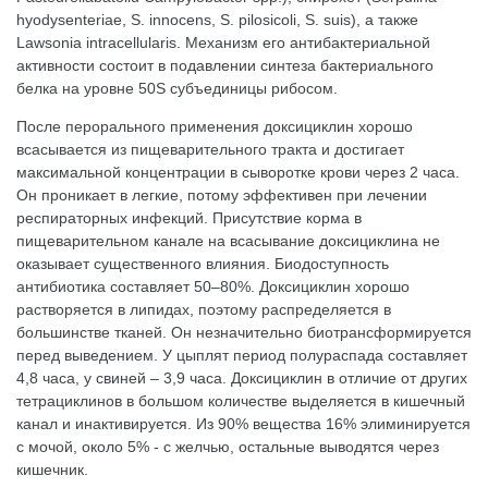
hyodysenteriae, S. innocens, S. pilosicoli, S. suis), а также
Lawsonia intracellularis. Механизм его антибактериальной
активности состоит в подавлении синтеза бактериального
белка на уровне 50S субъединицы рибосом.
После перорального применения доксициклин хорошо
всасывается из пищеварительного тракта и достигает
максимальной концентрации в сыворотке крови через 2 часа.
Он проникает в легкие, потому эффективен при лечении
респираторных инфекций. Присутствие корма в
пищеварительном канале на всасывание доксициклина не
оказывает существенного влияния. Биодоступность
антибиотика составляет 50–80%. Доксициклин хорошо
растворяется в липидах, поэтому распределяется в
большинстве тканей. Он незначительно биотрансформируется
перед выведением. У цыплят период полураспада составляет
4,8 часа, у свиней – 3,9 часа. Доксициклин в отличие от других
тетрациклинов в большом количестве выделяется в кишечный
канал и инактивируется. Из 90% вещества 16% элиминируется
с мочой, около 5% - с желчью, остальные выводятся через
кишечник.