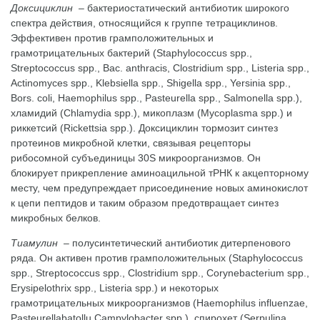
Доксициклин
– бактериостатический антибиотик широкого
спектра действия, относящийся к группе тетрациклинов.
Эффективен против грамположительных и
грамотрицательных бактерий (Staphylococcus spp.,
Streptococcus spp., Bac. anthracis, Clostridium spp., Listeria spp.,
Actinomyces spp., Klebsiella spp., Shigella spp., Yersinia spp.,
Bors. coli, Haemophilus spp., Pasteurella spp., Salmonella spp.),
хламидий (Chlamydia spp.), микоплазм (Mycoplasma spp.) и
риккетсий (Rickettsia spp.). Доксициклин тормозит синтез
протеинов микробной клетки, связывая рецепторы
рибосомной субъединицы 30S микроорганизмов. Он
блокирует прикрепление аминоацильной тРНК к акцепторному
месту, чем предупреждает присоединение новых аминокислот
к цепи пептидов и таким образом предотвращает синтез
микробных белков.
Тиамулин
– полусинтетический антибиотик дитерпенового
ряда. Он активен против грамположительных (Staphylococcus
spp., Streptococcus spp., Clostridium spp., Corynebacterium spp.,
Erysipelothrix spp., Listeria spp.) и некоторых
грамотрицательных микроорганизмов (Haemophilus influenzae,
Pasteurellabatollu Campylobacter spp.), спирохет (Serpulina