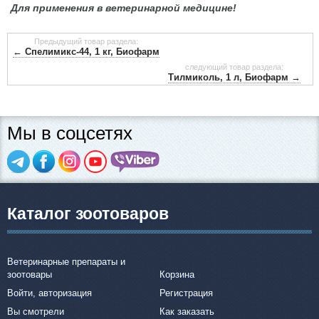
Для применения в ветеринарной медицине!
Предыдущий товар раздела:
← Спелимикс-44, 1 кг, Биофарм
следующий товар раздела:
Тилмиколь, 1 л, Биофарм →
Мы в соцсетях
Каталог зоотоваров
Ветеринарные препараты и
зоотовары
Корзина
Войти, авторизация
Регистрация
Вы смотрели
Как заказать