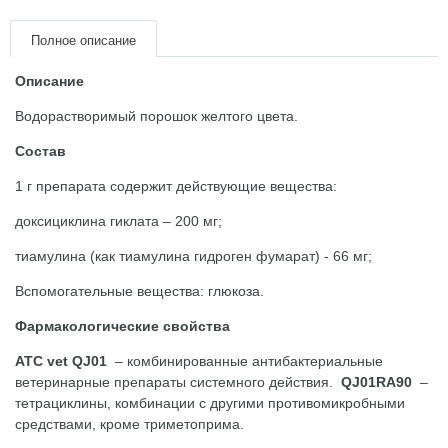
Товари для голубів
Полное описание
Товари для гризунів
Описание
Товары для лошадей
Водорастворимый порошок желтого цвета.
Состав
Товары для людей
1 г препарата содержит действующие вещества:
Хозряд - хозтовары оптом
доксициклина гиклата – 200 мг;
тиамулина (как тиамулина гидроген фумарат) - 66 мг;
Популярные зоотовары
Вспомогательные вещества: глюкоза.
Архив / Снято с производства
Фармакологические свойства
АТС vet QJ01
– комбинированные антибактериальные
ветеринарные препараты системного действия.
QJ01RA90
–
тетрациклины, комбинации с другими противомикробными
средствами, кроме триметоприма.