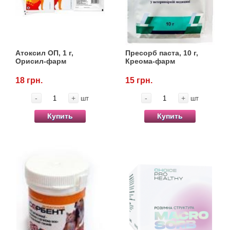
Кігтіточки
Vet Diet Canine Wet - ветеринарные диеты
для собак
Ласощі та корма
Лежаки, будиночки, охолоджуючи
Атоксил ОП, 1 г,
Пресорб паста, 10 г,
Орисил-фарм
Креома-фарм
килимки
18 грн.
15 грн.
Миски, автогодівниці, поілки
-
+
-
+
шт
шт
Купить
Купить
Одяг та взуття
Переноски, сумки, клітки
Післяопераційні засоби та витратні
матеріали
Подарункові сертифікати