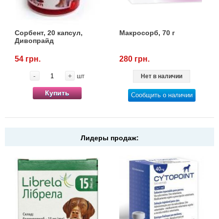
Товари для голубів
Товари для гризунів
Сорбент, 20 капсул,
Макросорб, 70 г
Дивопрайд
Товари для коней
54 грн.
280 грн.
-
+
шт
Нет в наличии
Товари для людей
Купить
Сообщить о наличии
Хозряд - хозтовары оптом
Популярные зоотовары
Лидеры продаж:
Архив / Снято с производства