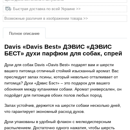
Товари для голубів
Быстрая доставка по всей Украине >>
Товари для гризунів
Возможные различия в изображении товара >>
Товари для коней
Полное описание
Davis «Davis Best» ДЭВИС «ДЭВИС
Товари для людей
БЕСТ» духи парфюм для собак, спрей
Хозряд - господарчі товари оптом
Духи для собак Davis «Davis Best» подарят вам и шерсти
вашего питомца отличный стойкий изысканный аромат. Вас
Популярні зоотовари
преследует запах псины, который невольно отталкивает от
питомца? Духи «Дэвис Бэст» – это подарок для вашего
обоняния между купаниями собаки. Аромат универсален, он
Архів / Знято з виробництва
подойдет для питомцев обоих полов любых пород.
Запах устойчив, держится на шерсти собаки несколько дней,
что гарантирует экономный расход духов.
Духи упакованы в удобный флакон с мелкодисперсным
распылением. Достаточно одного нажатия, чтобы шерсть