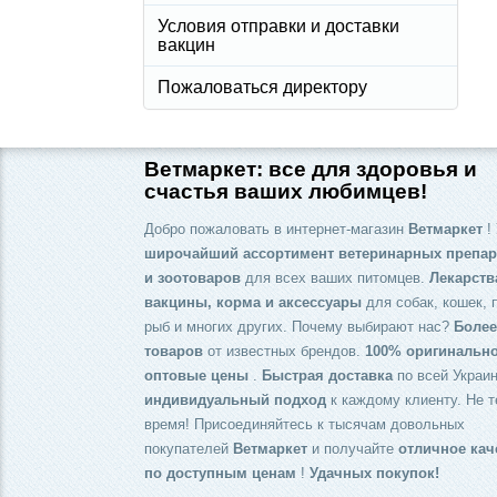
Условия отправки и доставки
вакцин
Пожаловаться директору
Ветмаркет: все для здоровья и
счастья ваших любимцев!
Добро пожаловать в интернет-магазин
Ветмаркет
! 
широчайший ассортимент ветеринарных препар
и зоотоваров
для всех ваших питомцев.
Лекарств
вакцины, корма и аксессуары
для собак, кошек, 
рыб и многих других. Почему выбирают нас?
Более
товаров
от известных брендов.
100% оригинальн
оптовые цены
.
Быстрая доставка
по всей Украин
индивидуальный подход
к каждому клиенту. Не т
время! Присоединяйтесь к тысячам довольных
покупателей
Ветмаркет
и получайте
отличное кач
по доступным ценам
!
Удачных покупок!