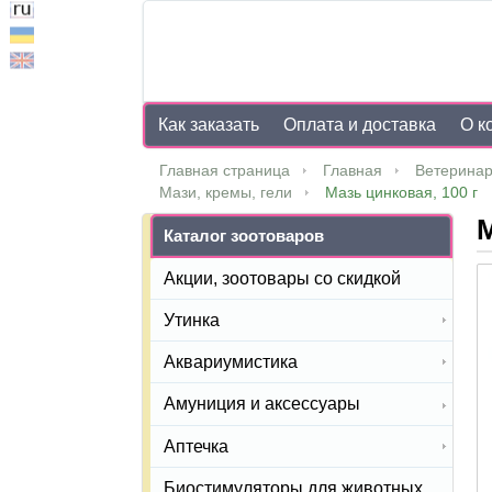
Как заказать
Оплата и доставка
О к
Главная страница
Главная
Ветеринар
Мази, кремы, гели
Мазь цинковая, 100 г
М
Каталог зоотоваров
Акции, зоотовары со скидкой
Утинка
Аквариумистика
Амуниция и аксессуары
Аптечка
Биостимуляторы для животных