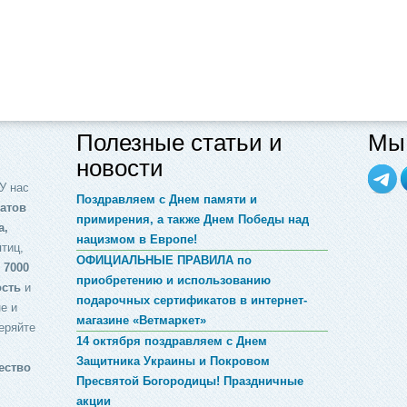
Полезные статьи и
Мы 
новости
У нас
Поздравляем с Днем памяти и
атов
примирения, а также Днем Победы над
а,
нацизмом в Европе!
птиц,
ОФИЦИАЛЬНЫЕ ПРАВИЛА по
 7000
приобретению и использованию
ость
и
подарочных сертификатов в интернет-
е и
магазине «Ветмаркет»
еряйте
14 октября поздравляем с Днем
Защитника Украины и Покровом
ество
Пресвятой Богородицы! Праздничные
акции