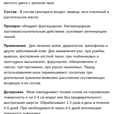
желтого цвета с запахом хвои.
Товары для грызунов
Состав
: В состав препарата входят: живица, воск пчелиный и
растительное масло.
Товары для лошадей
Препарат
обладает фунгицидным, бактерицидным,
противовоспалительным действием, усиливает регенерацию
Товары для людей
тканей.
Применение
: Для лечения экзем, дерматитов, трихофитии и
Хозряд - хозтовары оптом
других заболеваний кожи. Для заживления ран, при ушибах,
вывихах, воспалении костной ткани, при гнойничковых и
Популярные зоотовары
простудных высыпаниях, фурункулах, обморожениях и
ожогах, при пролежнях, при укусах насекомых. Перед
использованием мазь перемешивают, поскольку при
Архив / Снято с производства
длительном хранении возможно расслоение составляющих
входящих в ее состав.
Дозировка
: Мазь накладывают тонким слоем на пораженную
поверхность и на 2-4 см вокруг нее без предварительного
выстригания шерсти. Обрабатывают 1-2 раза в день в течение
4-5 дней. При необходимости через 4-5 дней аппликацию
препарата повторяют.