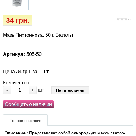
Кігтіточки
Vet Diet Canine Wet – ветеринарные диеты
для собак
Ласощі та корма
34 грн.
( 0 )
Лежаки, домики, охлаждая коврики
Мазь Пихтоинова, 50 г, Базальт
Миски, автокормушки, поилки
Артикул:
505-50
Одежда и обувь
Цена 34 грн. за 1 шт
Переноски, сумки, клетки
Количество
-
+
шт
Нет в наличии
Послеоперационные средства и
расходные материалы
Сообщить о наличии
Подарочные сертификаты
Полное описание
Товары для голубей
Описание
: Представляет собой однородную массу светло-