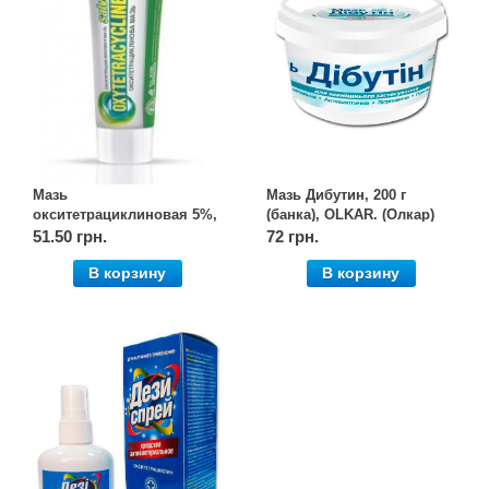
Мазь
Мазь Дибутин, 200 г
окситетрациклиновая 5%,
(банка), OLKAR. (Олкар)
30 г, OLKAR. (Олкар)
51.50 грн.
72 грн.
В корзину
В корзину