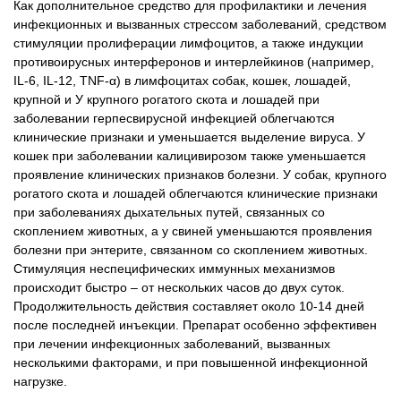
Как дополнительное средство для профилактики и лечения
инфекционных и вызванных стрессом заболеваний, средством
стимуляции пролиферации лимфоцитов, а также индукции
противоирусных интерферонов и интерлейкинов (например,
IL-6, IL-12, ТNF-α) в лимфоцитах собак, кошек, лошадей,
крупной и У крупного рогатого скота и лошадей при
заболевании герпесвирусной инфекцией облегчаются
клинические признаки и уменьшается выделение вируса. У
кошек при заболевании калицивирозом также уменьшается
проявление клинических признаков болезни. У собак, крупного
рогатого скота и лошадей облегчаются клинические признаки
при заболеваниях дыхательных путей, связанных со
скоплением животных, а у свиней уменьшаются проявления
болезни при энтерите, связанном со скоплением животных.
Стимуляция неспецифических иммунных механизмов
происходит быстро – от нескольких часов до двух суток.
Продолжительность действия составляет около 10-14 дней
после последней инъекции. Препарат особенно эффективен
при лечении инфекционных заболеваний, вызванных
несколькими факторами, и при повышенной инфекционной
нагрузке.