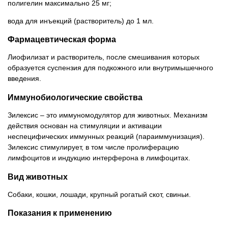
полигелин максимально 25 мг;
вода для инъекций (растворитель) до 1 мл.
Фармацевтическая форма
Лиофилизат и растворитель, после смешивания которых
образуется суспензия для подкожного или внутримышечного
введения.
Иммунобиологические свойства
Зилексис – это иммуномодулятор для животных. Механизм
действия основан на стимуляции и активации
неспецифических иммунных реакций (параиммунизация).
Зилексис стимулирует, в том числе пролиферацию
лимфоцитов и индукцию интерферона в лимфоцитах.
Вид животных
Собаки, кошки, лошади, крупный рогатый скот, свиньи.
Показания к применению