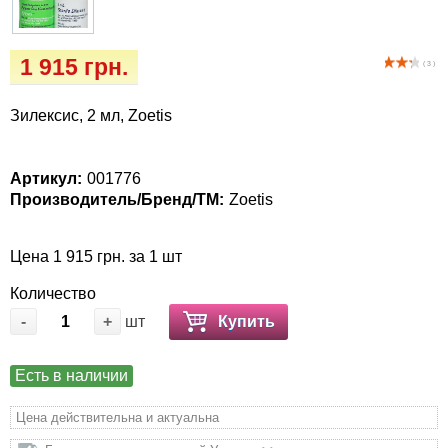
Кігтіточки
Vet Diet Canine Wet - ветеринарные диеты
для собак
Ласощі та корма
1 915 грн.
( 3 )
Лежаки, будиночки, охолоджуючи
Зилексис, 2 мл, Zoetis
килимки
Миски, автогодівниці, поілки
Артикул:
001776
Производитель/Бренд/ТМ:
Zoetis
Одяг та взуття
Цена 1 915 грн. за 1 шт
Переноски, сумки, клітки
Количество
-
+
шт
Купить
Післяопераційні засоби та витратні
матеріали
Есть в наличии
Подарочные сертификаты
Цена действительна и актуальна