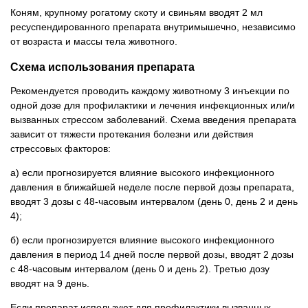
Коням, крупному рогатому скоту и свиньям вводят 2 мл
ресуспендированного препарата внутримышечно, независимо
от возраста и массы тела животного.
Схема использования препарата
Рекомендуется проводить каждому животному 3 инъекции по
одной дозе для профилактики и лечения инфекционных или/и
вызванных стрессом заболеваний. Схема введения препарата
зависит от тяжести протекания болезни или действия
стрессовых факторов:
а) если прогнозируется влияние высокого инфекционного
давления в ближайшей неделе после первой дозы препарата,
вводят 3 дозы с 48-часовым интервалом (день 0, день 2 и день
4);
б) если прогнозируется влияние высокого инфекционного
давления в период 14 дней после первой дозы, вводят 2 дозы
с 48-часовым интервалом (день 0 и день 2). Третью дозу
вводят на 9 день.
Если препарат используют для профилактики вызванных