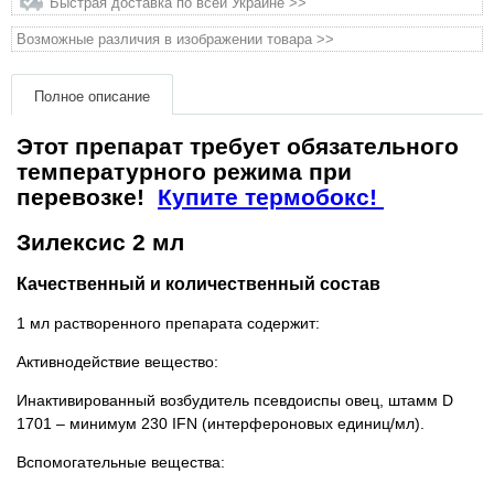
Быстрая доставка по всей Украине >>
Товары для голубей
Возможные различия в изображении товара >>
Товары для грызунов
Полное описание
Товары для лошадей
Этот препарат требует обязательного
температурного режима при
Товары для людей
перевозке!
Купите термобокс!
Хозряд - хозтовары оптом
Зилексис 2 мл
Качественный и количественный состав
Популярные зоотовары
1 мл растворенного препарата содержит:
Архив / Снято с производства
Активнодействие вещество:
Инактивированный возбудитель псевдоиспы овец, штамм D
1701 – минимум 230 IFN (интерфероновых единиц/мл).
Вспомогательные вещества: