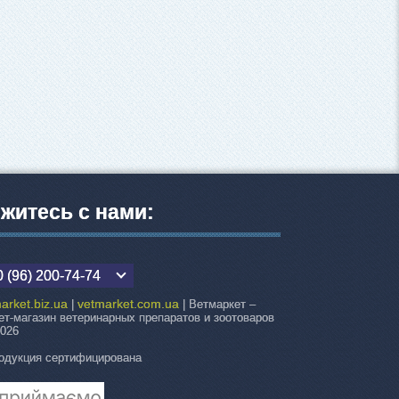
житесь с нами:
 (96) 200-74-74
arket.biz.ua
vetmarket.com.ua
|
| Ветмаркет –
ет-магазин ветеринарных препаратов и зоотоваров
2026
одукция сертифицирована