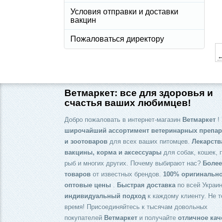
Условия отправки и доставки
вакцин
Пожаловаться директору
←
Ветмаркет: все для здоровья и
счастья ваших любимцев!
Добро пожаловать в интернет-магазин
Ветмаркет
! 
широчайший ассортимент ветеринарных препар
и зоотоваров
для всех ваших питомцев.
Лекарств
вакцины, корма и аксессуары
для собак, кошек, 
рыб и многих других. Почему выбирают нас?
Более
товаров
от известных брендов.
100% оригинальн
оптовые цены
.
Быстрая доставка
по всей Украин
индивидуальный подход
к каждому клиенту. Не т
время! Присоединяйтесь к тысячам довольных
покупателей
Ветмаркет
и получайте
отличное кач