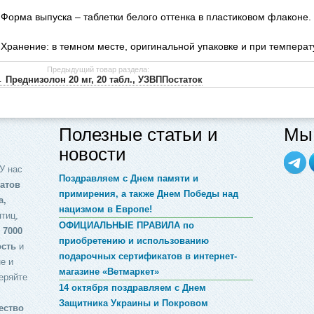
Форма выпуска – таблетки белого оттенка в пластиковом флаконе.
Хранение: в темном месте, оригинальной упаковке и при температу
Предыдущий товар раздела:
 Преднизолон 20 мг, 20 табл., УЗВППостаток
Полезные статьи и
Мы 
новости
У нас
Поздравляем с Днем памяти и
атов
примирения, а также Днем Победы над
а,
нацизмом в Европе!
птиц,
ОФИЦИАЛЬНЫЕ ПРАВИЛА по
 7000
приобретению и использованию
ость
и
подарочных сертификатов в интернет-
е и
магазине «Ветмаркет»
еряйте
14 октября поздравляем с Днем
Защитника Украины и Покровом
ество