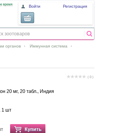
ое время
Войти
Регистрация
ам органов
Иммунная система
( 0 )
н 20 мг, 20 табл., Индия
а 1 шт
шт
Купить