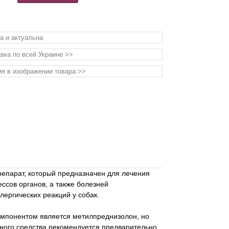
а и актуальна
вка по всей Украине >>
я в изображении товара >>
епарат, который предназначен для лечения
сов органов, а также болезней
ергических реакций у собак.
омпонентом является метилпреднизолон, но
ного средства рекомендуется предварительно