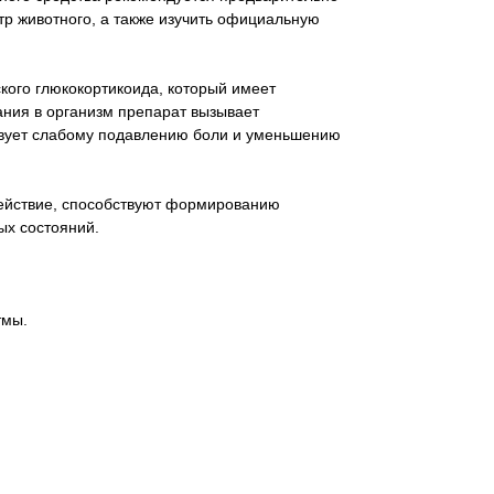
тр животного, а также изучить официальную
кого глюкокортикоида, который имеет
ания в организм препарат вызывает
вует слабому подавлению боли и уменьшению
ействие, способствуют формированию
ых состояний.
тмы.