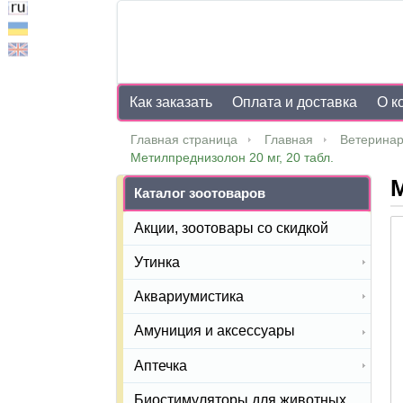
Как заказать
Оплата и доставка
О к
Главная страница
Главная
Ветеринар
Метилпреднизолон 20 мг, 20 табл.
М
Каталог зоотоваров
Акции, зоотовары со скидкой
Утинка
Аквариумистика
Амуниция и аксессуары
Аптечка
Биостимуляторы для животных