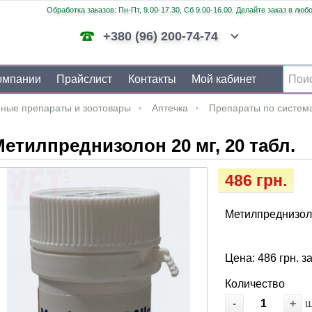
Обработка заказов: Пн-Пт, 9.00-17.30, Сб 9.00-16.00. Делайте заказ в люб
+380 (96) 200-74-74
омпании
Прайслист
Контакты
Мой кабинет
ные препараты и зоотовары
Аптечка
Препараты по систем
етилпреднизолон 20 мг, 20 табл.
486 грн.
Метилпреднизоло
Цена: 486 грн. з
Количество
-
+