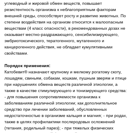
углеводный и жировой обмен веществ, повышает
резистентность организма к неблагоприятным факторам
внешней среды, способствует росту и развитию животных. По
степени воздействия на организм относится к малоопасным
веществам (4 класс опасности), в рекомендованных дозах не
оказывает местно-раздражающего, сенсибилизирующего,
эмбриотоксического, тератогенного, мутагенного и
канцерогенного действия, не обладает кумулятивными
свойствами.
Порядок применения:
Катобевит® назначают крупному и мелкому рогатому скоту,
лошадям, свиньям, собакам, кошкам, пушным зверям и птице
при нарушениях обмена веществ различной этиологии, а
также в качестве стимулирующего и тонизирующего средства:
- для повышения сопротивляемости организма к
заболеваниям различной этиологии; как дополнительное
средство при лечении заболеваний, обусловленных
недостаточностью в организме кальция и магния; - при родах,
также в целях профилактики послеродовых осложнений
(тетания, родильный парез); - при тяжелых физических