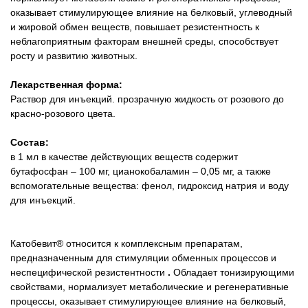
оказывает стимулирующее влияние на белковый, углеводный
Товары для грызунов
и жировой обмен веществ, повышает резистентность к
неблагоприятным факторам внешней среды, способствует
росту и развитию животных.
Товары для лошадей
Лекарственная форма:
Товары для людей
Раствор для инъекций. прозрачную жидкость от розового до
красно-розового цвета.
Хозряд - хозтовары оптом
Состав:
в 1 мл в качестве действующих веществ содержит
Популярные зоотовары
бутафосфан – 100 мг, цианокобаламин – 0,05 мг, а также
вспомогательные вещества: фенол, гидроксид натрия и воду
Архив / Снято с производства
для инъекций.
Катобевит® относится к комплексным препаратам,
предназначенным для стимуляции обменных процессов и
неспецифической резистентности
.
Обладает тонизирующими
свойствами, нормализует метаболические и регенеративные
процессы, оказывает стимулирующее влияние на белковый,