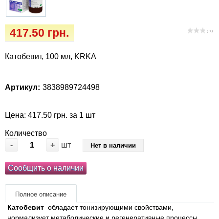
Когтиточки
Vet Diet Canine Wet – ветеринарные диеты
для собак
Лакомство и корма
417.50 грн.
( 0 )
Лежаки, домики, охлаждая коврики
Катобевит, 100 мл, KRKA
Миски, автокормушки, поилки
Артикул:
3838989724498
Одежда и обувь
Цена: 417.50 грн. за 1 шт
Переноски, сумки, клетки
Количество
-
+
шт
Нет в наличии
Послеоперационные средства и
расходные материалы
Сообщить о наличии
Подарочные сертификаты
Полное описание
Катобевит
обладает тонизирующими свойствами,
Товары для голубей
нормализует метаболические и регенеративные процессы,