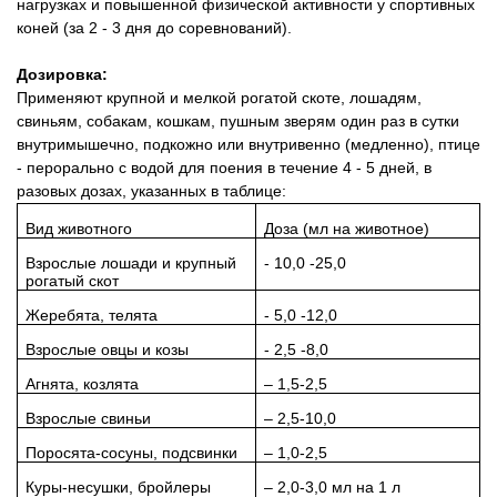
нагрузках и повышенной физической активности у спортивных
коней (за 2 - 3 дня до соревнований).
Дозировка:
Применяют крупной и мелкой рогатой скоте, лошадям,
свиньям, собакам, кошкам, пушным зверям один раз в сутки
внутримышечно, подкожно или внутривенно (медленно), птице
- перорально с водой для поения в течение 4 - 5 дней, в
разовых дозах, указанных в таблице:
Вид животного
Доза (мл на животное)
Взрослые лошади и крупный
- 10,0 -25,0
рогатый скот
Жеребята, телята
- 5,0 -12,0
Взрослые овцы и козы
- 2,5 -8,0
Агнята, козлята
– 1,5-2,5
Взрослые свиньи
– 2,5-10,0
Поросята-сосуны, подсвинки
– 1,0-2,5
Куры-несушки, бройлеры
– 2,0-3,0 мл на 1 л