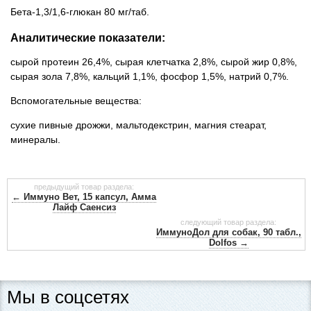
Бета-1,3/1,6-глюкан 80 мг/таб.
Аналитические показатели:
сырой протеин 26,4%, сырая клетчатка 2,8%, сырой жир 0,8%,
сырая зола 7,8%, кальций 1,1%, фосфор 1,5%, натрий 0,7%.
Вспомогательные вещества:
сухие пивные дрожжи, мальтодекстрин, магния стеарат,
минералы.
предыдущий товар раздела:
← Иммуно Вет, 15 капсул, Амма
Лайф Саенсиз
следующий товар раздела:
ИммуноДол для собак, 90 табл.,
Dolfos →
Мы в соцсетях