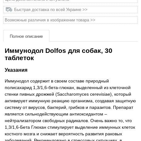
Быстрая доставка по всей Украине >>
Товары для грызунов
Возможные различия в изображении товара >>
Товары для лошадей
Полное описание
Товары для людей
Иммунодол Dolfos для собак, 30
таблеток
Хозряд - хозтовары оптом
Указания
Популярные зоотовары
Иммунодол содержит в своем составе природный
полисахарид 1,3/1,6-бета-глюкан, выделенный из клеточной
Архив / Снято с производства
стенки пивных дрожжей (Saccharomyces cerevisiae), который
активирует иммунную реакцию организма, создавая защитную
систему от вирусов, бактерий, грибков и паразитов. Препарат
является сильнодействующим антиоксидантом –
нейтрализатором свободных радикалов. Очень важно то, что
1,3/1,6-Бета Глюкан стимулирует выделение иммунных клеток
костного мозга и снижает вероятность развития раковых
заболеваний. Рекомендовано в стрессовых ситуациях, в