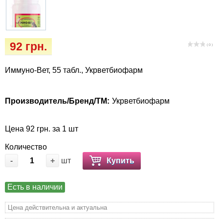
Кігтіточки
Vet Diet Canine Wet – ветеринарные диеты
для собак
Ласощі та корма
92 грн.
( 0 )
Лежаки, домики, охлаждая коврики
Иммуно-Вет, 55 табл., Укрветбиофарм
Миски, автокормушки, поилки
Одежда и обувь
Производитель/Бренд/ТМ:
Укрветбиофарм
Переноски, сумки, клетки
Цена 92 грн. за 1 шт
Количество
Послеоперационные средства и
-
+
шт
Купить
расходные материалы
Подарочные сертификаты
Есть в наличии
Цена действительна и актуальна
Товары для голубей