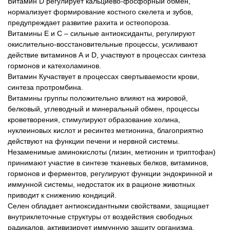
Витамин D регулирует кальциево-фосфорный обмен,
нормализует формирование костного скелета и зубов,
предупреждает развитие рахита и остеопороза.
Витамины Е и С – сильные антиоксиданты, регулируют
окислительно-восстановительные процессы, усиливают
действие витаминов А и D, участвуют в процессах синтеза
гормонов и катехоламинов.
Витамин Кучаствует в процессах свертываемости крови,
синтеза протромбина.
Витамины группы положительно влияют на жировой,
белковый, углеводный и минеральный обмен, процессы
кроветворения, стимулируют образование холина,
нуклеиновых кислот и ресинтез метионина, благоприятно
действуют на функции печени и нервной системы.
Незаменимые аминокислоты (лизин, метионин и триптофан)
принимают участие в синтезе тканевых белков, витаминов,
гормонов и ферментов, регулируют функции эндокринной и
иммунной системы, недостаток их в рационе животных
приводит к снижению кондиций.
Селен обладает антиоксидантными свойствами, защищает
внутриклеточные структуры от воздействия свободных
радикалов, активизирует иммунную защиту организма,