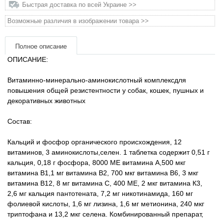
Быстрая доставка по всей Украине >>
Товары для грызунов
Возможные различия в изображении товара >>
Товары для лошадей
Полное описание
ОПИСАНИЕ:
Товары для людей
Витаминно-минерально-аминокислотный комплексдля
повышения общей резистентности у собак, кошек, пушных и
Хозряд - хозтовары оптом
декоративных животных
Популярные зоотовары
Состав:
Кальций и фосфор органического происхождения, 12
Архив / Снято с производства
витаминов, 3 аминокислоты,селен. 1 таблетка содержит 0,51 г
кальция, 0,18 г фосфора, 8000 МЕ витамина А,500 мкг
витамина В1,1 мг витамина В2, 700 мкг витамина В6, 3 мкг
витамина В12, 8 мг витамина С, 400 МЕ, 2 мкг витамина К3,
2,6 мг кальция пантотената, 7,2 мг никотинамида, 160 мг
фолиевой кислоты, 1,6 мг лизина, 1,6 мг метионина, 240 мкг
триптофана и 13,2 мкг селена.
Комбинированный препарат,