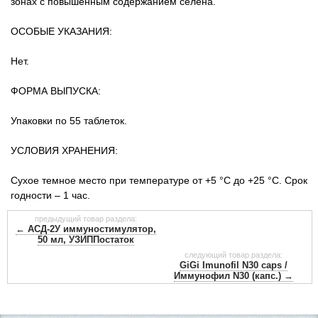
зонах с повышенным содержанием селена.
ОСОБЫЕ УКАЗАНИЯ:
Нет.
ФОРМА ВЫПУСКА:
Упаковки по 55 таблеток.
УСЛОВИЯ ХРАНЕНИЯ:
Сухое темное место при температуре от +5 °С до +25 °С. Срок
годности – 1 час.
предыдущий товар раздела:
← АСД-2У иммуностимулятор,
50 мл, УЗИППостаток
следующий товар раздела:
GiGi Imunofil N30 caps /
Иммунофил N30 (капс.) →