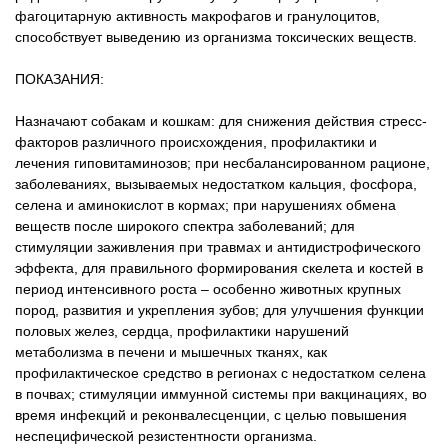
фагоцитарную активность макрофагов и гранулоцитов,
способствует выведению из организма токсических веществ.
ПОКАЗАНИЯ:
Назначают собакам и кошкам: для снижения действия стресс-
факторов различного происхождения, профилактики и
лечения гиповитаминозов; при несбалансированном рационе,
заболеваниях, вызываемых недостатком кальция, фосфора,
селена и аминокислот в кормах; при нарушениях обмена
веществ после широкого спектра заболеваний; для
стимуляции заживления при травмах и антидистрофического
эффекта, для правильного формирования скелета и костей в
период интенсивного роста – особенно животных крупных
пород, развития и укрепления зубов; для улучшения функции
половых желез, сердца, профилактики нарушений
метаболизма в печени и мышечных тканях, как
профилактическое средство в регионах с недостатком селена
в почвах; стимуляции иммунной системы при вакцинациях, во
время инфекций и реконвалесценции, с целью повышения
неспецифической резистентности организма.