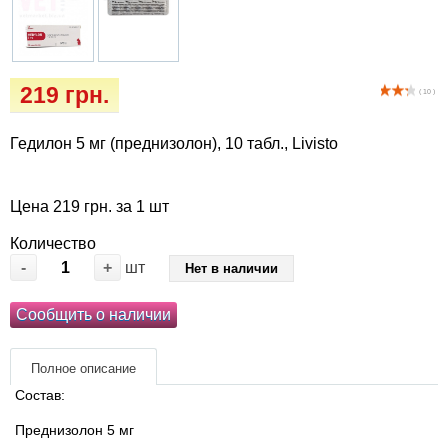
Кігтіточки
Vet Diet Canine Wet - ветеринарные диеты
для собак
Ласощі та корма
219 грн.
( 10 )
Лежаки, будиночки, охолоджуючи
килимки
Гедилон 5 мг (преднизолон), 10 табл., Livisto
Миски, автогодівниці, поілки
Цена 219 грн. за 1 шт
Одежда и обувь
Количество
-
+
шт
Нет в наличии
Переноски, сумки, клетки
Сообщить о наличии
Послеоперационные средства и
расходные материалы
Полное описание
Состав:
Подарочные сертификаты
Преднизолон 5 мг