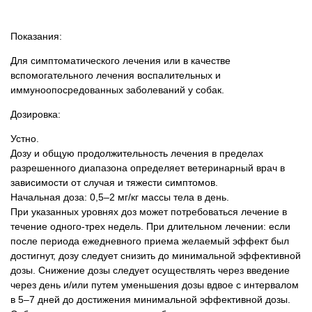
Товары для голубей
Показания:
Товары для грызунов
Для симптоматического лечения или в качестве
вспомогательного лечения воспалительных и
Товары для лошадей
иммуноопосредованных заболеваний у собак.
Товары для людей
Дозировка:
Устно.
Хозряд - хозтовары оптом
Дозу и общую продолжительность лечения в пределах
разрешенного диапазона определяет ветеринарный врач в
зависимости от случая и тяжести симптомов.
Популярные зоотовары
Начальная доза: 0,5–2 мг/кг массы тела в день.
При указанных уровнях доз может потребоваться лечение в
Архив / Снято с производства
течение одного-трех недель. При длительном лечении: если
после периода ежедневного приема желаемый эффект был
достигнут, дозу следует снизить до минимальной эффективной
дозы. Снижение дозы следует осуществлять через введение
через день и/или путем уменьшения дозы вдвое с интервалом
в 5–7 дней до достижения минимальной эффективной дозы.