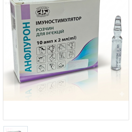
рационы
Коллеция AGE CONTROL
CYNOTECHNIQUE
Протизапальні
Ошейники-удавки
Печінка
Все для бджільництва
Оттеночные
М'які іграшки
Медленное кормление
Переноски для грызунов
Программы
STERILISED
Тонизация
Giant (> 45 кг)
Протипухлинні
Поводки
Репродуктивна система
Грумінг та догляд
Повседневные
Тренувальні снаряди PULLER
Travel-миски и поилки
Противоразитарные для грызунов
PRO
Уход за телом: гели, пилинги и скрабы
Maxi (26-44 кг)
Протимаститні
Шлей
Сердце
Дезінфікуючі засоби
Фрісбі
Сено
Vet Diet Feline - ветеринарные диеты для
Уход за лицом
кошек
Medium (11-25 кг)
Протипаразитарні
Діагностикуми
Vet Care Nutrition Wet - паучи для
Club professional
Протиблювотні
Засоби захисту від комах та гризунів
кастрированных котов и кошек
Vet Diet Canine - ветеринарные диеты для
Протиепілептичні
Інше
Veterinary Health Nutrition Cat Wet -
собак
ветеринарное здоровое питание для кошек
Розчини
Іграшки
(влажные рационы)
X-Small (до 4 кг)
Фітопрепарати, рослинні комплекси
Інкубатори
Mini (4-10 кг)