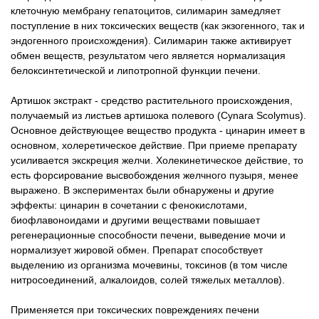
клеточную мембрану гепатоцитов, силимарин замедляет
поступление в них токсических веществ (как экзогенного, так и
эндогенного происхождения). Силимарин также активирует
обмен веществ, результатом чего является нормализация
белоксинтетической и липотропной функции печени.
Артишок экстракт - средство растительного происхождения,
получаемый из листьев артишока полевого (Cynara Scolymus).
Основное действующее вещество продукта - цинарин имеет в
основном, холеретическое действие. При приеме пpeпapaтy
усиливается экскреция желчи. Холекинетическое действие, то
есть форсирование высвобождения желчного пузыря, менее
выражено. В экспериментах были обнаружены и другие
эффекты: цинарин в сочетании с фенокислотами,
биофлавоноидами и другими веществами повышает
регенерационные способности печени, выведение мочи и
нормализует жировой обмен. Препарат способствует
выделению из организма мочевины, токсинов (в том числе
нитросоединений, алкалоидов, солей тяжелых металлов).
Применяется при токсических повреждениях печени