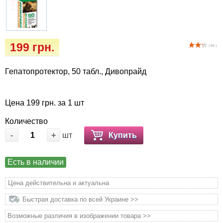
Когтиточки
Vet Diet Canine Wet – ветеринарные диеты
для собак
Лакомство и корма
199 грн.
( 55 )
Лежаки, домики, охлаждая коврики
Гепатопротектор, 50 табл., Дивопрайд
Миски, автокормушки, поилки
Одежда и обувь
Цена 199 грн. за 1 шт
Количество
Переноски, сумки, клетки
-
+
шт
Купить
Послеоперационные средства и
Есть в наличии
расходные материалы
Цена действительна и актуальна
Подарочные сертификаты
Быстрая доставка по всей Украине >>
Товары для голубей
Возможные различия в изображении товара >>