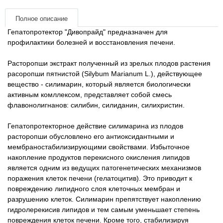
Товары для грызунов
Полное описание
Гепатопротектор "Дивопрайд" предназначен для
профилактики болезней и восстановления печени.
Товары для лошадей
Расторопши экстракт полученный из зрелых плодов растения
Товары для людей
расоропши пятнистой (Silybum Marianum L.), действующее
вещество - силимарин, который является биологически
Хозряд - хозтовары оптом
активным комллексом, представляет собой смесь
флавонолигнанов: силибин, силиданин, силихристин.
Популярные зоотовары
Гепатопротекторное действие силимарина из плодов
расторопши обусловлено его антиоксидантными и
Архив / Снято с производства
мембраностабилизирующими свойствами. Избыточное
накопление продуктов перекисного окисления липидов
является одним из ведущих патогенетических механизмов
поражения клеток печени (гелатоцитив). Это приводит к
повреждению липидного слоя клеточных мембран и
разрушению клеток. Силимарин препятствует накоплению
гидролерекисив липидов и тем самым уменьшает степень
повреждения клеток печени. Кроме того, стабилизируя