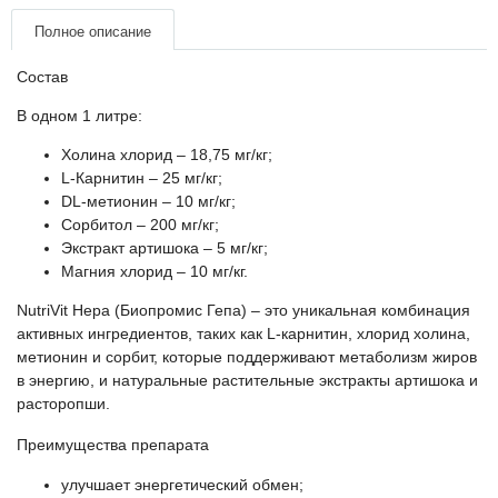
Товари для голубів
Полное описание
Товари для гризунів
Состав
В одном 1 литре:
Товари для коней
Холина хлорид – 18,75 мг/кг;
L-Карнитин – 25 мг/кг;
Товари для людей
DL-метионин – 10 мг/кг;
Сорбитол – 200 мг/кг;
Хозряд - хозтовары оптом
Экстракт артишока – 5 мг/кг;
Магния хлорид – 10 мг/кг.
Популярные зоотовары
NutriVit Hepa (Биопромис Гепа) – это уникальная комбинация
активных ингредиентов, таких как L-карнитин, хлорид холина,
Архив / Снято с производства
метионин и сорбит, которые поддерживают метаболизм жиров
в энергию, и натуральные растительные экстракты артишока и
расторопши.
Преимущества препарата
улучшает энергетический обмен;