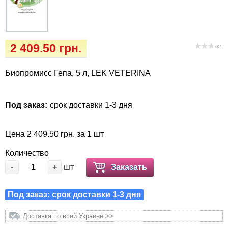
Кігтіточки
Vet Diet Canine Wet - ветеринарные диеты
для собак
Ласощі та корма
2 409.50 грн.
( 0 )
Лежаки, будиночки, охолоджуючи
килимки
Биопромисс Гепа, 5 л, LEK VETERINA
Миски, автогодівниці, поілки
Под заказ:
срок доставки 1-3 дня
Одяг та взуття
Цена 2 409.50 грн. за 1 шт
Переноски, сумки, клітки
Количество
-
+
шт
Заказать
Післяопераційні засоби та витратні
матеріали
Под заказ: срок доставки 1-3 дня
Подарункові сертифікати
Доставка по всей Украине >>