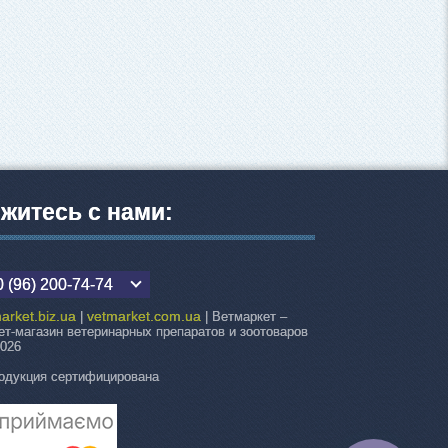
житесь с нами:
 (96) 200-74-74
arket.biz.ua
vetmarket.com.ua
|
| Ветмаркет –
ет-магазин ветеринарных препаратов и зоотоваров
2026
одукция сертифицирована