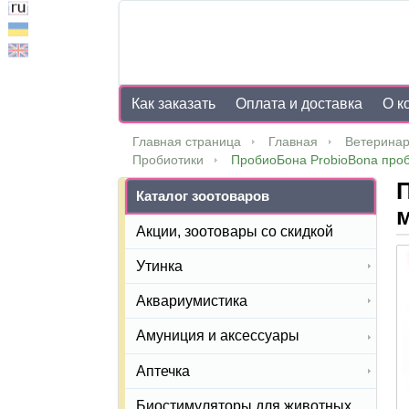
Как заказать
Оплата и доставка
О к
Главная страница
Главная
Ветеринар
Пробиотики
ПробиоБона ProbioBona проби
П
Каталог зоотоваров
м
Акции, зоотовары со скидкой
Утинка
Аквариумистика
Амуниция и аксессуары
Аптечка
Биостимуляторы для животных