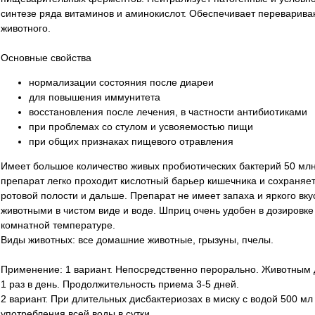
синтезе ряда витаминов и аминокислот. Обеспечивает переварива
животного.
Основные свойства
нормализации состояния после диареи
для повышения иммунитета
восстановления после лечения, в частности антибиотиками
при проблемах со стулом и усвояемостью пищи
при общих признаках пищевого отравления
Имеет большое количество живых пробиотических бактерий 50 млн 
препарат легко проходит кислотный барьер кишечника и сохраняет
ротовой полости и дальше. Препарат не имеет запаха и яркого вк
животными в чистом виде и воде. Шприц очень удобен в дозировке
комнатной температуре.
Виды животных: все домашние животные, грызуны, пчелы.
Применение: 1 вариант. Непосредственно перорально. Животным до 
1 раз в день. Продолжительность приема 3-5 дней.
2 вариант. При длительных дисбактериозах в миску с водой 500 мл д
употребления всей воды в сутки.