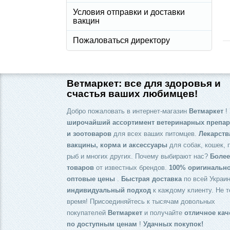
Условия отправки и доставки
вакцин
Пожаловаться директору
Ветмаркет: все для здоровья и
счастья ваших любимцев!
Добро пожаловать в интернет-магазин
Ветмаркет
! 
широчайший ассортимент ветеринарных препар
и зоотоваров
для всех ваших питомцев.
Лекарств
вакцины, корма и аксессуары
для собак, кошек, 
рыб и многих других. Почему выбирают нас?
Более
товаров
от известных брендов.
100% оригинальн
оптовые цены
.
Быстрая доставка
по всей Украин
индивидуальный подход
к каждому клиенту. Не т
время! Присоединяйтесь к тысячам довольных
покупателей
Ветмаркет
и получайте
отличное кач
по доступным ценам
!
Удачных покупок!