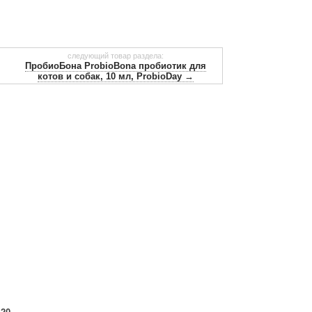
следующий товар раздела:
ПробиоБона ProbioBona пробиотик для
котов и собак, 10 мл, ProbioDay →