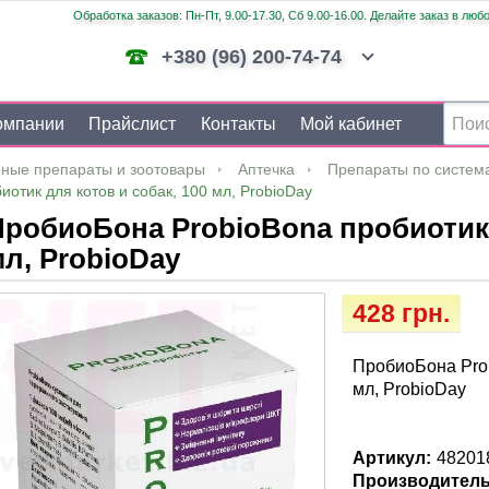
Обработка заказов: Пн-Пт, 9.00-17.30, Сб 9.00-16.00. Делайте заказ в люб
+380 (96) 200-74-74
омпании
Прайслист
Контакты
Мой кабинет
ные препараты и зоотовары
Аптечка
Препараты по систем
отик для котов и собак, 100 мл, ProbioDay
робиоБона ProbioBona пробиотик 
л, ProbioDay
428 грн.
ПробиоБона Prob
мл, ProbioDay
Артикул:
48201
Производитель