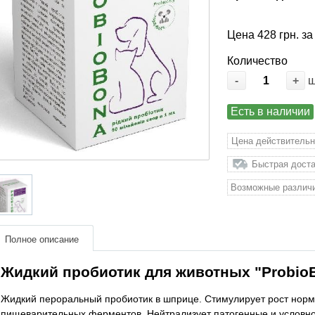
Цена 428 грн. за
Количество
-
+
Есть в наличии
Цена действительн
Быстрая доста
Возможные различи
Полное описание
Жидкий пробиотик для животных "ProbioB
Жидкий пероральный пробиотик в шприце. Стимулирует рост нор
пищеварительных ферментов. Нейтрализует патогенные и условно