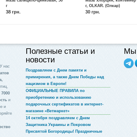
Мазь салицило-цинковая, 50
Мазь хлорцин, контейнер
г
г, OLKAR. (Олкар)
38 грн.
30 грн.
Полезные статьи и
Мы 
новости
У нас
Поздравляем с Днем памяти и
атов
примирения, а также Днем Победы над
а,
нацизмом в Европе!
птиц,
ОФИЦИАЛЬНЫЕ ПРАВИЛА по
 7000
приобретению и использованию
ость
и
подарочных сертификатов в интернет-
е и
магазине «Ветмаркет»
еряйте
14 октября поздравляем с Днем
Защитника Украины и Покровом
ество
Пресвятой Богородицы! Праздничные