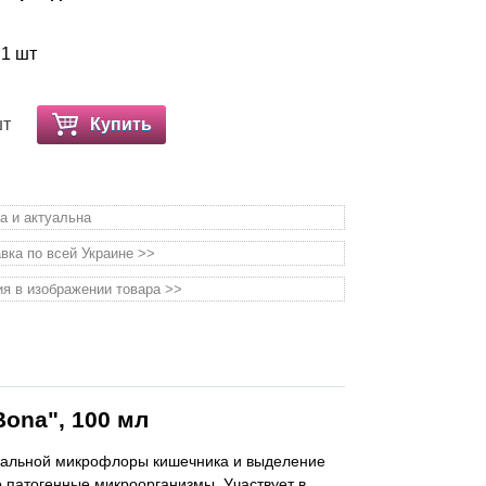
 1 шт
шт
Купить
а и актуальна
вка по всей Украине >>
я в изображении товара >>
ona", 100 мл
мальной микрофлоры кишечника и выделение
 патогенные микроорганизмы. Участвует в