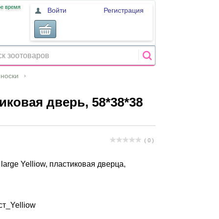
ое время
Войти
Регистрация
носки
тиковая дверь, 58*38*38
( 0 )
large Yelliow, пластиковая дверца,
ст_Yelliow