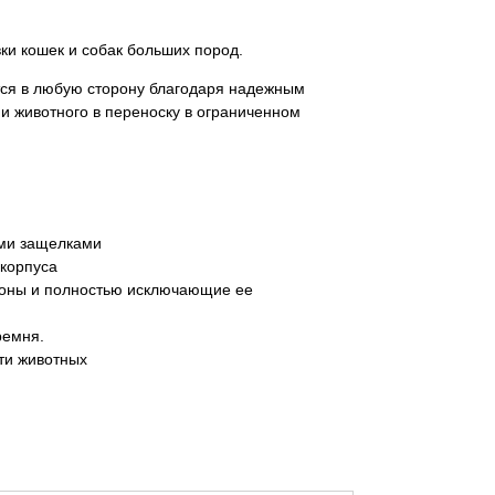
ки кошек и собак больших пород.
тся в любую сторону благодаря надежным
 животного в переноску в ограниченном
ыми защелками
 корпуса
роны и полностью исключающие ее
ремня.
ти животных