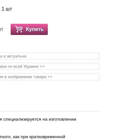
а 1 шт
шт
Купить
а и актуальна
вка по всей Украине >>
я в изображении товара >>
я специализируется на изготовлении
тного, как при кратковременной