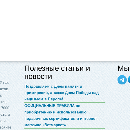
Полезные статьи и
Мы 
новости
У нас
Поздравляем с Днем памяти и
атов
примирения, а также Днем Победы над
а,
нацизмом в Европе!
птиц,
ОФИЦИАЛЬНЫЕ ПРАВИЛА по
 7000
приобретению и использованию
ость
и
подарочных сертификатов в интернет-
е и
магазине «Ветмаркет»
еряйте