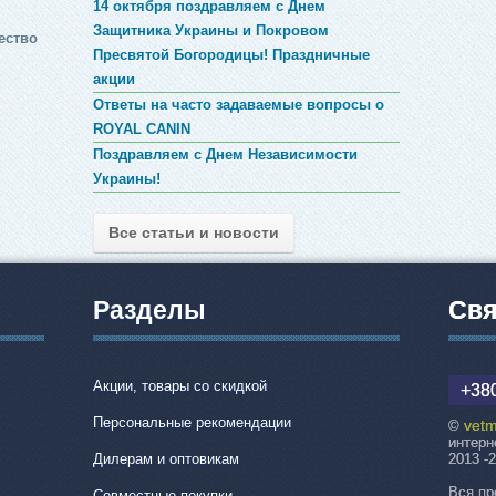
14 октября поздравляем с Днем
Защитника Украины и Покровом
ество
Пресвятой Богородицы! Праздничные
акции
Ответы на часто задаваемые вопросы о
ROYAL CANIN
Поздравляем с Днем Независимости
Украины!
Все статьи и новости
Разделы
Свя
Акции, товары со скидкой
+380
Персональные рекомендации
vetm
©
интерн
Дилерам и оптовикам
2013 -
Вся пр
Совместные покупки