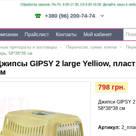
Обработка заказов: Пн-Пт, 9.00-17.30, Сб 9.00-16.00. Делайте заказ в люб
+380 (96) 200-74-74
омпании
Прайслист
Контакты
Мой кабинет
ные препараты и зоотовары
Переноски, сумки, клетки
Пере
ерь, 58*38*38 см
жипсы GIPSY 2 large Yelliow, плас
см
798 грн.
Джипси GIPSY 2 
58*38*38 см
Артикул:
2_пла