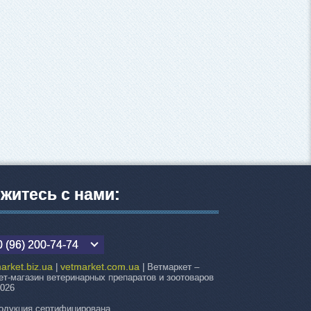
житесь с нами:
 (96) 200-74-74
arket.biz.ua
vetmarket.com.ua
|
| Ветмаркет –
ет-магазин ветеринарных препаратов и зоотоваров
2026
одукция сертифицирована