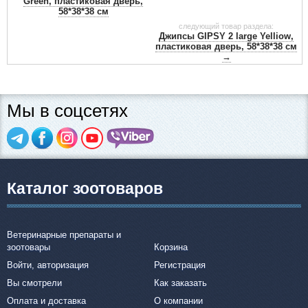
Green, пластиковая дверь,
58*38*38 см
следующий товар раздела:
Джипсы GIPSY 2 large Yelliow,
пластиковая дверь, 58*38*38 см
→
Мы в соцсетях
Каталог зоотоваров
Ветеринарные препараты и
зоотовары
Корзина
Войти, авторизация
Регистрация
Вы смотрели
Как заказать
Оплата и доставка
О компании