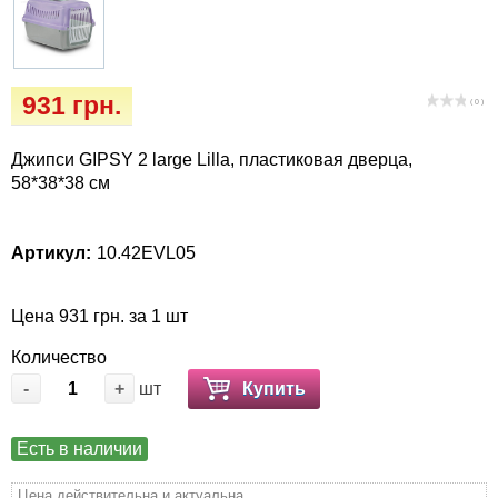
Кігтіточки
Vet Diet Canine Wet – ветеринарные диеты
для собак
Ласощі та корма
931 грн.
( 0 )
Лежаки, домики, охлаждая коврики
Джипси GIPSY 2 large Lilla, пластиковая дверца,
Миски, автокормушки, поилки
58*38*38 см
Одежда и обувь
Артикул:
10.42EVL05
Переноски, сумки, клетки
Цена 931 грн. за 1 шт
Послеоперационные средства и
Количество
расходные материалы
-
+
шт
Купить
Подарочные сертификаты
Есть в наличии
Товары для голубей
Цена действительна и актуальна