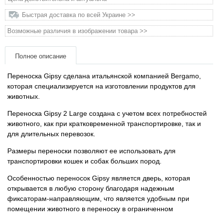
Быстрая доставка по всей Украине >>
Товары для грызунов
Возможные различия в изображении товара >>
Товары для лошадей
Полное описание
Товары для людей
Переноска Gipsy сделана итальянской компанией Bergamo,
которая специализируется на изготовлении продуктов для
Хозряд - хозтовары оптом
животных.
Переноска Gipsy 2 Large создана с учетом всех потребностей
Популярные зоотовары
животного, как при кратковременной транспортировке, так и
для длительных перевозок.
Архив / Снято с производства
Размеры переноски позволяют ее использовать для
транспортировки кошек и собак больших пород.
Особенностью переносок Gipsy является дверь, которая
открывается в любую сторону благодаря надежным
фиксаторам-направляющим, что является удобным при
помещении животного в переноску в ограниченном