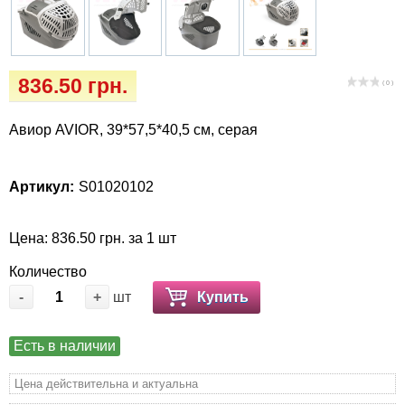
Когтиточки
Vet Diet Canine Wet – ветеринарные диеты
для собак
Лакомство и корма
836.50 грн.
( 0 )
Лежаки, домики, охлаждая коврики
Авиор AVIOR, 39*57,5*40,5 см, серая
Миски, автокормушки, поилки
Одежда и обувь
Артикул:
S01020102
Переноски, сумки, клетки
Цена: 836.50 грн. за 1 шт
Количество
Послеоперационные средства и
-
+
шт
Купить
расходные материалы
Подарочные сертификаты
Есть в наличии
Цена действительна и актуальна
Товары для голубей