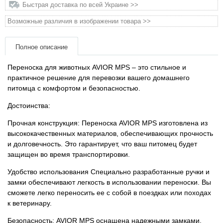
Быстрая доставка по всей Украине >>
Товары для грызунов
Возможные различия в изображении товара >>
Товары для лошадей
Полное описание
Переноска для животных AVIOR MPS – это стильное и
Товары для людей
практичное решение для перевозки вашего домашнего
питомца с комфортом и безопасностью.
Хозряд - хозтовары оптом
Достоинства:
Популярные зоотовары
Прочная конструкция: Переноска AVIOR MPS изготовлена ​​из
высококачественных материалов, обеспечивающих прочность
и долговечность. Это гарантирует, что ваш питомец будет
Архив / Снято с производства
защищен во время транспортировки.
Удобство использования Специально разработанные ручки и
замки обеспечивают легкость в использовании переноски. Вы
сможете легко переносить ее с собой в поездках или походах
к ветеринару.
Безопасность: AVIOR MPS оснащена надежными замками,