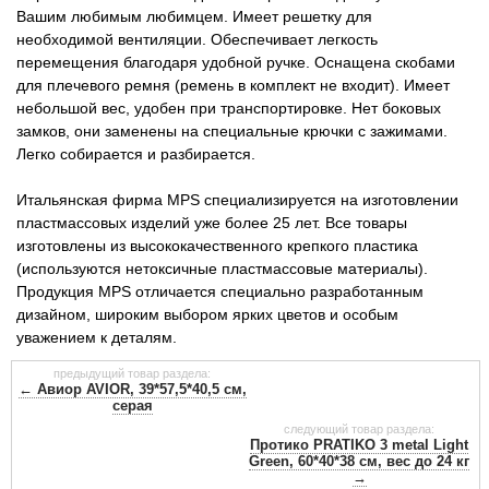
Вашим любимым любимцем. Имеет решетку для
необходимой вентиляции. Обеспечивает легкость
перемещения благодаря удобной ручке. Оснащена скобами
для плечевого ремня (ремень в комплект не входит). Имеет
небольшой вес, удобен при транспортировке. Нет боковых
замков, они заменены на специальные крючки с зажимами.
Легко собирается и разбирается.
Итальянская фирма MPS специализируется на изготовлении
пластмассовых изделий уже более 25 лет. Все товары
изготовлены из высококачественного крепкого пластика
(используются нетоксичные пластмассовые материалы).
Продукция MPS отличается специально разработанным
дизайном, широким выбором ярких цветов и особым
уважением к деталям.
предыдущий товар раздела:
← Авиор AVIOR, 39*57,5*40,5 см,
серая
следующий товар раздела:
Протико PRATIKO 3 metal Light
Green, 60*40*38 см, вес до 24 кг
→