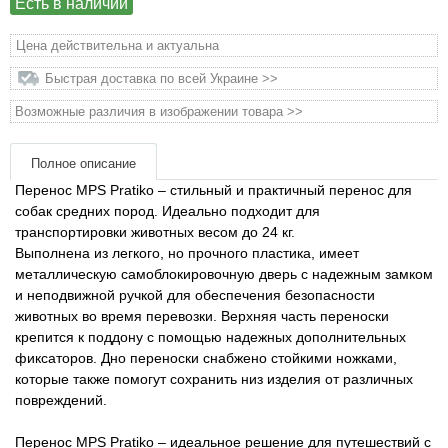
Есть в наличии
Товары для грызунов
Цена действительна и актуальна
Быстрая доставка по всей Украине >>
Товары для лошадей
Возможные различия в изображении товара >>
Товары для людей
Полное описание
Хозряд - хозтовары оптом
Перенос MPS Pratiko – стильный и практичный перенос для
собак средних пород. Идеально подходит для
транспортировки животных весом до 24 кг.
Популярные зоотовары
Выполнена из легкого, но прочного пластика, имеет
металлическую самоблокировочную дверь с надежным замком
Архив / Снято с производства
и неподвижной ручкой для обеспечения безопасности
животных во время перевозки. Верхняя часть переноски
крепится к поддону с помощью надежных дополнительных
фиксаторов. Дно переноски снабжено стойкими ножками,
которые также помогут сохранить низ изделия от различных
повреждений.
Перенос MPS Pratiko – идеальное решение для путешествий с