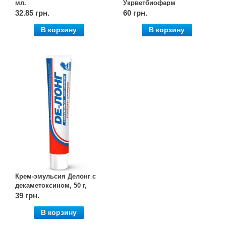
мл.
Укрветбиофарм
32.85 грн.
60 грн.
В корзину
В корзину
Крем-эмульсия Делонг с
декаметоксином, 50 г,
OLKAR. (Олкар)
39 грн.
В корзину