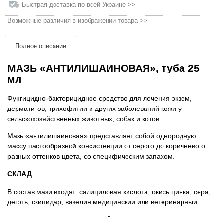
Быстрая доставка по всей Украине >>
Товары для грызунов
Возможные различия в изображении товара >>
Товары для лошадей
Полное описание
МАЗЬ «АНТИЛИШАИНОВАЯ», туба 25
Товары для людей
мл
Хозряд - хозтовары оптом
Фунгицидно-бактерицидное средство для лечения экзем,
дерматитов, трихофитии и других заболеваний кожи у
Популярные зоотовары
сельскохозяйственных животных, собак и котов.
Мазь «антилишаиновая» представляет собой однородную
Архив / Снято с производства
массу пастообразной консистенции от серого до коричневого
разных оттенков цвета, со специфическим запахом.
СКЛАД
В состав мази входят: салициловая кислота, окись цинка, сера,
деготь, скипидар, вазелин медицинский или ветеринарный.