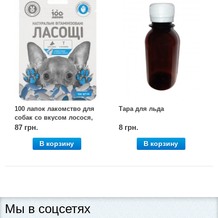
100 лапок лакомство для
Тара для льда
собак со вкусом лосося,
100 шт., Vitomax
87 грн.
8 грн.
В корзину
В корзину
Мы в соцсетях