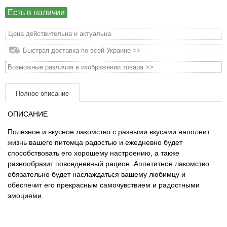
Есть в наличии
Товары для грызунов
Цена действительна и актуальна
Товары для лошадей
Быстрая доставка по всей Украине >>
Возможные различия в изображении товара >>
Товары для людей
Полное описание
Хозряд - хозтовары оптом
ОПИСАНИЕ
Популярные зоотовары
Полезное и вкусное лакомство с разными вкусами наполнит
жизнь вашего питомца радостью и ежедневно будет
Архив / Снято с производства
способствовать его хорошему настроению, а также
разнообразит повседневный рацион. Аппетитное лакомство
обязательно будет наслаждаться вашему любимцу и
обеспечит его прекрасным самочувствием и радостными
эмоциями.