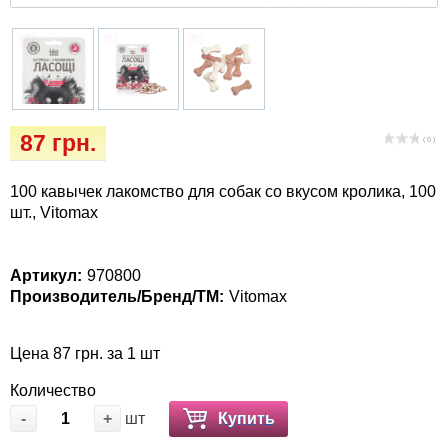
Кігтіточки
Vet Diet Canine Wet – ветеринарные диеты
для собак
Ласощі та корма
Лежаки, домики, охлаждая коврики
87 грн.
( 0 )
Миски, автокормушки, поилки
100 кавычек лакомство для собак со вкусом кролика, 100
Одежда и обувь
шт., Vitomax
Переноски, сумки, клетки
Артикул:
970800
Производитель/Бренд/ТМ:
Vitomax
Послеоперационные средства и
расходные материалы
Цена 87 грн. за 1 шт
Подарочные сертификаты
Количество
-
+
шт
Купить
Товары для голубей