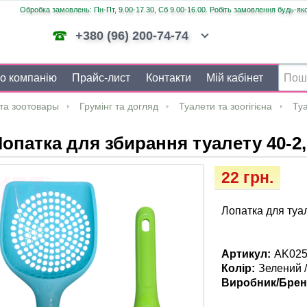
Обробка замовлень: Пн-Пт, 9.00-17.30, Сб 9.00-16.00. Робіть замовлення будь-яко
+380 (96) 200-74-74
о компанію
Прайс-лист
Контакти
Мій кабінет
та зоотовары
Грумінг та догляд
Туалети та зоогігієна
Туа
опатка для збирання туалету 40-2,
22 грн.
Лопатка для туал
Артикул:
AK025
Колір:
Зелений /
Виробник/Брен