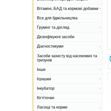
Вітаміні, БАД та кормові добавки
Все для бджільництва
Грумінг та догляд
Дезінфікуючі засоби
Діагностикуми
Засоби захисту від насекомих та
гризунів
Інше
Іграшки
Інкубатор
Кігтіточки
Ласощі та корми