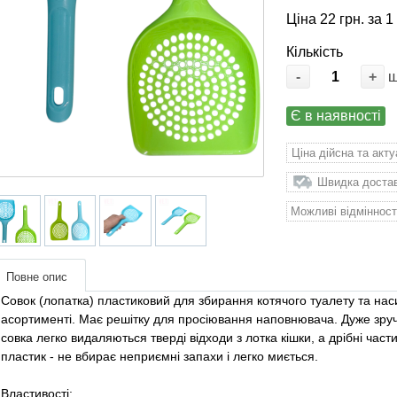
Ціна 22 грн. за 1
Кількість
-
+
Є в наявності
Ціна дійсна та акт
Швидка доставк
Можливі відмінност
Повне опис
Совок (лопатка) пластиковий для збирання котячого туалету та на
асортименті. Має решітку для просіювання наповнювача. Дуже зруч
совка легко видаляються тверді відходи з лотка кішки, а дрібні час
пластик - не вбирає неприємні запахи і легко миється.
Властивості: