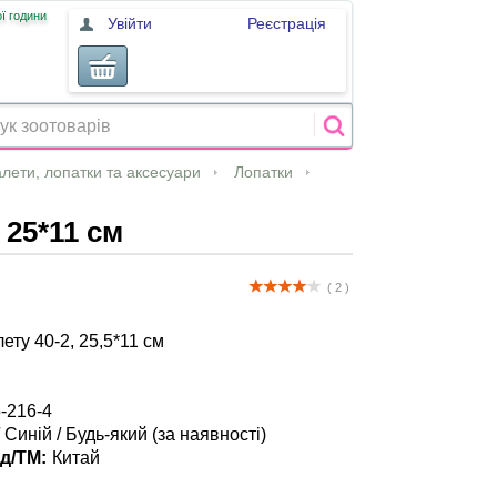
ї години
Увійти
Реєстрація
лети, лопатки та аксесуари
Лопатки
 25*11 см
( 2 )
ету 40-2, 25,5*11 см
-216-4
 Синій / Будь-який (за наявності)
д/ТМ:
Китай