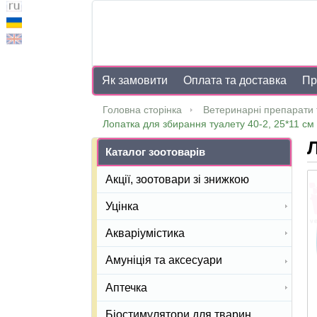
Як замовити
Оплата та доставка
Пр
Головна сторінка
Ветеринарні препарати 
Лопатка для збирання туалету 40-2, 25*11 см
Л
Каталог зоотоварів
Акції, зоотовари зі знижкою
Уцінка
Акваріумістика
Амуніція та аксесуари
Аптечка
Біостимулятори для тварин