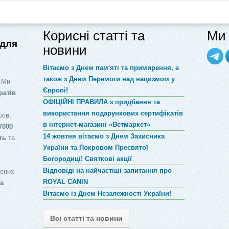
Корисні статті та
Ми 
 для
новини
Вітаємо з Днем пам'яті та примирення, а
також з Днем Перемоги над нацизмом у
 Ми
Європі!
ратів
ОФІЦІЙНІ ПРАВИЛА з придбання та
використання подарункових сертифікатів
хів,
в інтернет-магазині «Ветмаркет»
7000
14 жовтня вітаємо з Днем Захисника
ть
та
України та Покровом Пресвятої
Богородиці! Святкові акції
Відповіді на найчастіші запитання про
лених
ROYAL CANIN
за
Вітаємо із Днем Незалежності України!
Всі статті та новини