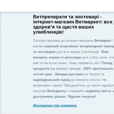
Ветпрепарати та зоотоварі -
інтернет-магазин Ветмаркет: все
здоров'я та щастя ваших
улюбленців!
Ласкаво просимо до інтернет-магазину
Ветмаркет
!
маємо
широкий асортимент ветеринарних препа
та зоотоварів
для всіх ваших улюбленців.
Ліки,
вакцини, корми та аксесуари
для собак, котів, пта
риб та багатьох інших. Чому обирають нас?
Понад 
продуктів
від відомих брендів.
100% оригінальніс
оптові ціни
.
Швидка доставка
по Україні та
індивідуальний підхід
до кожного клієнта. Не
витрачайте годину! Приєднуйтесь до тисяч задово
покупців
Ветмаркету
і отримайте
відмінну якість 
доступними цінами
!
Вдалих покупок!
Докладніше про компанію