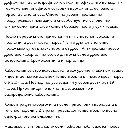
дофамина на лактотрофных клетках гипофиза, что приводит к
торможению гипофизом секреции пролактина, основного
гормона лактогенеза. Снижение уровня пролактина
предупреждает лактацию и способствует исчезновению
клинических признаков ложной беременности у сук и кошек.
После перорального применения пик угнетения секреции
пролактина достигается через 4-8 ч и длится в течение
нескольких суток в зависимости от дозы. Антипролактиновое
действие каберголина более длительно, чем действие
метерголина, бромокриптина и перголида.
Каберголин быстро всасывается в желудочно-кишечном тракте
и достигает максимальной концентрации в плазме крови через
0,5-2,0 часа. Период полувыведения у собак достигает 19
часов. Прием пищи не влияет на всасывание и
распределение каберголина.
Концентрация каберголина после применения препарата в
течение недели в 2-3 раза превышает концентрацию после
однократного использования.
Максимальный терапевтический эффект наблюдается через