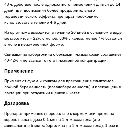
48 ч, действие после однократного применения длится до 14
дней, для достижения более продолжительного
терапевтического эффекта препарат необходимо
использовать в течение 4-6 дней.
Из организма выводится в течение 20 дней в основном в виде
метаболитов – 22% с мочой, 60% с калом; менее 4% остается
в моче в неизмененной форме.
Связывание каберголина с белками плазмы крови составляет
40-42% и не зависит от его плазменной концентрации.
Применение
Применяют сукам и кошкам для прекращения симптомов
ложной беременности (псевдобеременность) и прекращения
лактации при отлучении щенков и котят.
Дозировка
Препарат применяют перорально с кормом или прямо на
корень языка в дозе 0,1 мл на 1 кг массы тела (это
эквивалентно 5 мкг каберголина на 1 кг массы тела), 1 раз в