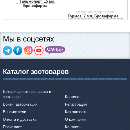
← Гальмолакт, 15 мл,
Бровафарма
следующий товар раздела:
Тормоз, 7 мл, Бровафарма →
Мы в соцсетях
Каталог зоотоваров
Ветеринарные препараты и
зоотовары
Корзина
Войти, авторизация
Регистрация
Вы смотрели
Как заказать
Оплата и доставка
О компании
Прайслист
Контакты