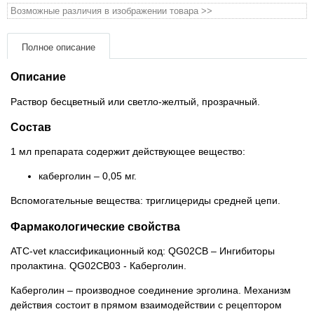
Товари для голубів
Возможные различия в изображении товара >>
Товари для гризунів
Полное описание
Описание
Товары для лошадей
Раствор бесцветный или светло-желтый, прозрачный.
Товары для людей
Состав
Хозряд - хозтовары оптом
1 мл препарата содержит действующее вещество:
каберголин – 0,05 мг.
Популярные зоотовары
Вспомогательные вещества: триглицериды средней цепи.
Архив / Снято с производства
Фармакологические свойства
АТС-vet классификационный код: QG02СВ – Ингибиторы
пролактина. QG02СВ03 - Каберголин.
Каберголин – производное соединение эрголина. Механизм
действия состоит в прямом взаимодействии с рецептором