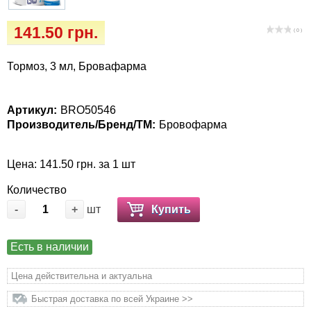
Кігтіточки
Vet Diet Canine Wet - ветеринарные диеты
141.50 грн.
для собак
( 0 )
Ласощі та корма
Тормоз, 3 мл, Бровафарма
Лежаки, будиночки, охолоджуючи
килимки
Артикул:
BRO50546
Миски, автогодівниці, поілки
Производитель/Бренд/ТМ:
Бровофарма
Одяг та взуття
Цена: 141.50 грн. за 1 шт
Количество
Переноски, сумки, клітки
-
+
шт
Купить
Післяопераційні засоби та витратні
матеріали
Есть в наличии
Цена действительна и актуальна
Подарункові сертифікати
Быстрая доставка по всей Украине >>