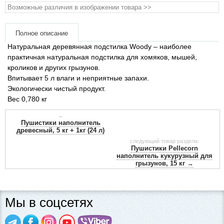
Товари для голубів
Возможные различия в изображении товара >>
Товари для гризунів
Полное описание
Натуральная деревянная подстилка Woody – наиболее
Товари для коней
практичная натуральная подстилка для хомяков, мышей,
кроликов и других грызунов.
Впитывает 5 л влаги и неприятные запахи.
Товары для людей
Экологически чистый продукт.
Вес 0,780 кг
Хозряд - хозтовары оптом
←
Пушистики наполнитель
древесный, 5 кг + 1кг (24 л)
Популярные зоотовары
следующий товар раздела:
Пушистики Pellecorn
наполнитель кукурузный для
Архив / Снято с производства
грызунов, 15 кг →
Мы в соцсетях