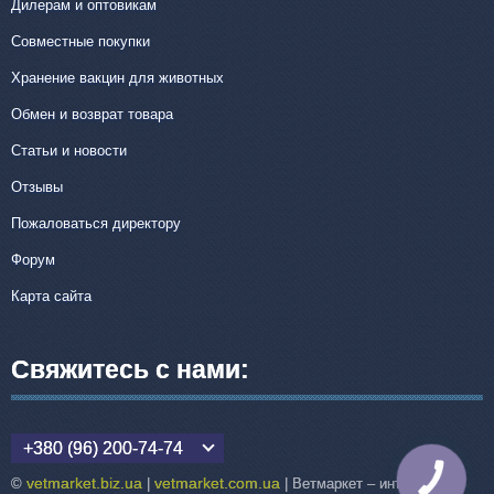
Дилерам и оптовикам
Совместные покупки
Хранение вакцин для животных
Обмен и возврат товара
Статьи и новости
Отзывы
Пожаловаться директору
Форум
Карта сайта
Свяжитесь с нами:
+380 (96) 200-74-74
КНОПКА
vetmarket.biz.ua
vetmarket.com.ua
©
|
| Ветмаркет – интернет-
СВЯЗИ