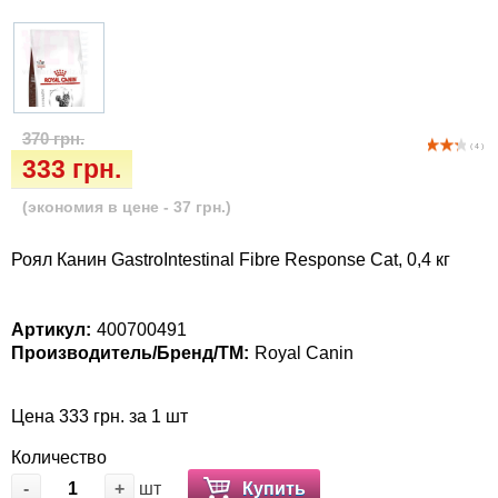
Когтиточки
Vet Diet Canine Wet – ветеринарные диеты
для собак
Лакомство и корма
Лежаки, домики, охлаждая коврики
370 грн.
( 4 )
333 грн.
Миски, автокормушки, поилки
(экономия в цене - 37 грн.)
Одежда и обувь
Роял Канин GastroIntestinal Fibre Response Cat, 0,4 кг
Переноски, сумки, клетки
Артикул:
400700491
Послеоперационные средства и
Производитель/Бренд/ТМ:
Royal Canin
расходные материалы
Цена 333 грн. за 1 шт
Подарочные сертификаты
Количество
Товары для голубей
-
+
шт
Купить