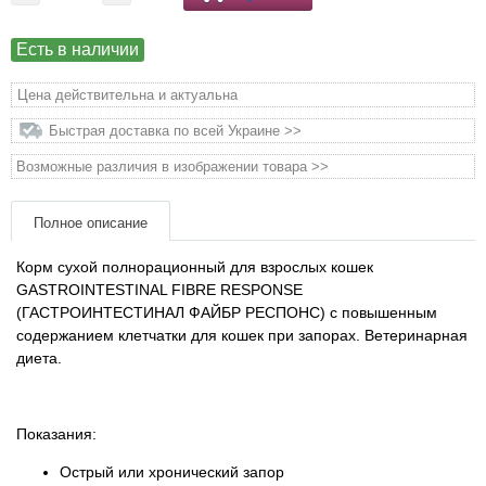
Товары для грызунов
Есть в наличии
Товары для лошадей
Цена действительна и актуальна
Быстрая доставка по всей Украине >>
Товары для людей
Возможные различия в изображении товара >>
Хозряд - хозтовары оптом
Полное описание
Популярные зоотовары
Корм сухой полнорационный для взрослых кошек
GASTROINTESTINAL FIBRE RESPONSE
(ГАСТРОИНТЕСТИНАЛ ФАЙБР РЕСПОНС) с повышенным
Архив / Снято с производства
содержанием клетчатки для кошек при запорах. Ветеринарная
диета.
Показания:
Острый или хронический запор