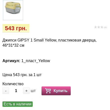
Кігтіточки
Vet Diet Canine Wet – ветеринарные диеты
для собак
Ласощі та корма
Лежаки, домики, охлаждая коврики
543 грн.
( 0 )
Миски, автокормушки, поилки
Джипси GIPSY 1 Small Yellow, пластиковая дверца,
46*31*32 см
Одежда и обувь
Артикул:
1_пласт_Yellow
Переноски, сумки, клетки
Цена 543 грн. за 1 шт
Послеоперационные средства и
расходные материалы
Количество
-
+
шт
Купить
Подарочные сертификаты
Есть в наличии
Товары для голубей