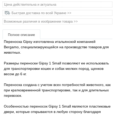
Цена действительна и актуальна
Товары для грызунов
Быстрая доставка по всей Украине >>
Возможные различия в изображении товара >>
Товары для лошадей
Полное описание
Товары для людей
Переноска Gipsy изготовлена ​​итальянской компанией
Bergamo, специализирующейся на производстве товаров для
Хозряд - хозтовары оптом
животных.
Популярные зоотовары
Размеры переноски Gipsy 1 Small позволяют ее использовать
для транспортировки кошек и собак мелких пород, щенков
весом до 6 кг.
Архив / Снято с производства
Переноска создана с учетом всех потребностей животного, как
при кратковременной транспортировке, так и для длительных
перевозок.
Особенностью переносок Gipsy 1 Small являются пластиковые
двери, которые открываются в любую сторону благодаря