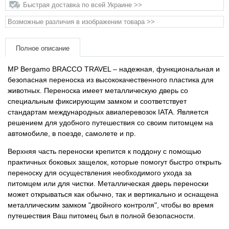
Быстрая доставка по всей Украине >>
Товары для грызунов
Возможные различия в изображении товара >>
Товары для лошадей
Полное описание
MP Bergamo BRACCO TRAVEL – надежная, функциональная и
Товары для людей
безопасная переноска из высококачественного пластика для
животных. Переноска имеет металлическую дверь со
Хозряд - хозтовары оптом
специальным фиксирующим замком и соответствует
стандартам международных авиаперевозок IATA. Является
Популярные зоотовары
решением для удобного путешествия со своим питомцем на
автомобиле, в поезде, самолете и пр.
Архив / Снято с производства
Верхняя часть переноски крепится к поддону с помощью
практичных боковых защелок, которые помогут быстро открыть
переноску для осуществления необходимого ухода за
питомцем или для чистки. Металлическая дверь переноски
может открываться как обычно, так и вертикально и оснащена
металлическим замком "двойного контроля", чтобы во время
путешествия Ваш питомец был в полной безопасности.