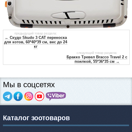
предыдущий товар раздела:
← Скудо Skudo 3 CAT переноска
для котов, 60*40*39 см, вес до 24
кг
следующий товар раздела:
Бракко Тревел Bracco Travel 2 с
поилкой, 55*36*35 см →
Мы в соцсетях
Каталог зоотоваров