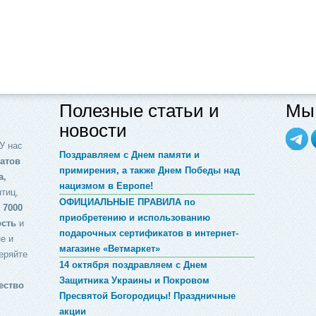
Полезные статьи и
Мы 
новости
У нас
Поздравляем с Днем памяти и
атов
примирения, а также Днем Победы над
а,
нацизмом в Европе!
птиц,
ОФИЦИАЛЬНЫЕ ПРАВИЛА по
 7000
приобретению и использованию
ость
и
подарочных сертификатов в интернет-
е и
магазине «Ветмаркет»
еряйте
14 октября поздравляем с Днем
Защитника Украины и Покровом
ество
Пресвятой Богородицы! Праздничные
акции