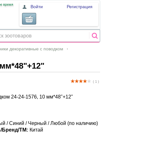
ое время
Войти
Регистрация
ики декоративные с поводком
 мм*48"+12"
( 1 )
ком 24-24-1576, 10 мм*48"+12"
ый / Синий / Черный / Любой (по наличию)
/Бренд/ТМ:
Китай