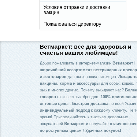
Условия отправки и доставки
вакцин
Пожаловаться директору
Ветмаркет: все для здоровья и
счастья ваших любимцев!
Добро пожаловать в интернет-магазин
Ветмаркет
! 
широчайший ассортимент ветеринарных препар
и зоотоваров
для всех ваших питомцев.
Лекарств
вакцины, корма и аксессуары
для собак, кошек, 
рыб и многих других. Почему выбирают нас?
Более
товаров
от известных брендов.
100% оригинальн
оптовые цены
.
Быстрая доставка
по всей Украин
индивидуальный подход
к каждому клиенту. Не т
время! Присоединяйтесь к тысячам довольных
покупателей
Ветмаркет
и получайте
отличное кач
по доступным ценам
!
Удачных покупок!