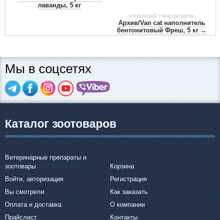
лаванды, 5 кг
следующий товар раздела:
Архив/Van cat наполнитель
бентонитовый Фреш, 5 кг →
Мы в соцсетях
Каталог зоотоваров
Ветеринарные препараты и
зоотовары
Корзина
Войти, авторизация
Регистрация
Вы смотрели
Как заказать
Оплата и доставка
О компании
Прайслист
Контакты