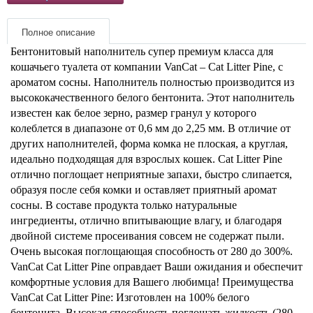
Товары для грызунов
Полное описание
Бентонитовый наполнитель супер премиум класса для
Товары для лошадей
кошачьего туалета от компании VanCat – Cat Litter Pine, с
ароматом сосны. Наполнитель полностью производится из
Товары для людей
высококачественного белого бентонита. Этот наполнитель
известен как белое зерно, размер гранул у которого
колеблется в диапазоне от 0,6 мм до 2,25 мм. В отличие от
Хозряд - хозтовары оптом
других наполнителей, форма комка не плоская, а круглая,
идеально подходящая для взрослых кошек.
Cat Litter Pine
Популярные зоотовары
отлично поглощает неприятные запахи, быстро слипается,
образуя после себя комки и оставляет приятный аромат
Архив / Снято с производства
сосны. В составе продукта только натуральные
ингредиенты, отлично впитывающие влагу, и благодаря
двойной системе просеивания совсем не содержат пыли.
Очень высокая поглощающая способность от 280 до 300%.
VanCat Cat Litter Pine
оправдает Ваши ожидания и обеспечит
комфортные условия для Вашего любимца!
Преимущества
VanCat Cat Litter Pine:
Изготовлен на 100% белого
бентонита.
Высокая способность поглощать жидкость (280–