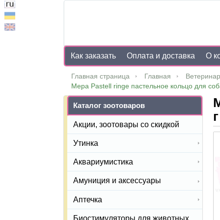
Как заказать
Оплата и доставка
О к
Главная страница
Главная
Ветеринар
Мера Pastell ringe пастельное кольцо для соба
М
Каталог зоотоваров
г
Акции, зоотовары со скидкой
Утинка
Аквариумистика
Амуниция и аксессуары
Аптечка
Биостимуляторы для животных