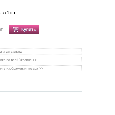
. за 1 шт
шт
Купить
а и актуальна
вка по всей Украине >>
я в изображении товара >>