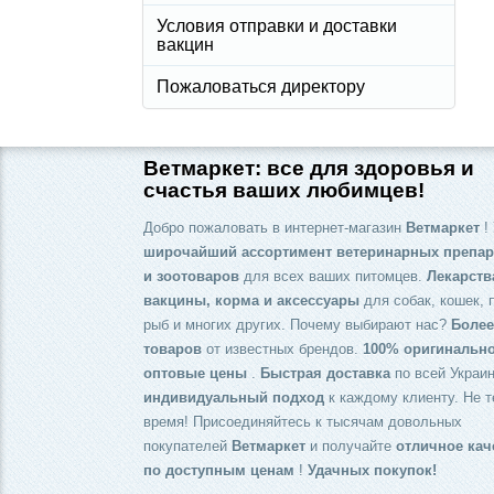
Условия отправки и доставки
вакцин
Пожаловаться директору
Ветмаркет: все для здоровья и
счастья ваших любимцев!
Добро пожаловать в интернет-магазин
Ветмаркет
! 
широчайший ассортимент ветеринарных препар
и зоотоваров
для всех ваших питомцев.
Лекарств
вакцины, корма и аксессуары
для собак, кошек, 
рыб и многих других. Почему выбирают нас?
Более
товаров
от известных брендов.
100% оригинальн
оптовые цены
.
Быстрая доставка
по всей Украин
индивидуальный подход
к каждому клиенту. Не т
время! Присоединяйтесь к тысячам довольных
покупателей
Ветмаркет
и получайте
отличное кач
по доступным ценам
!
Удачных покупок!