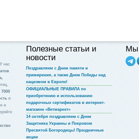
Полезные статьи и
Мы 
новости
У нас
Поздравляем с Днем памяти и
атов
примирения, а также Днем Победы над
а,
нацизмом в Европе!
птиц,
ОФИЦИАЛЬНЫЕ ПРАВИЛА по
 7000
приобретению и использованию
ость
и
подарочных сертификатов в интернет-
е и
магазине «Ветмаркет»
еряйте
14 октября поздравляем с Днем
Защитника Украины и Покровом
ество
Пресвятой Богородицы! Праздничные
акции