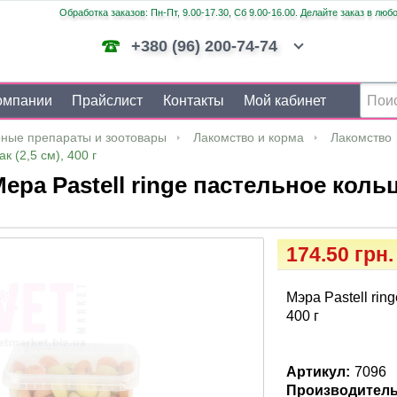
Обработка заказов: Пн-Пт, 9.00-17.30, Сб 9.00-16.00. Делайте заказ в люб
+380 (96) 200-74-74
омпании
Прайслист
Контакты
Мой кабинет
ные препараты и зоотовары
Лакомство и корма
Лакомство
к (2,5 см), 400 г
ера Pastell ringe пастельное кольц
174.50 грн.
Мэра Pastell rin
400 г
Артикул:
7096
Производитель