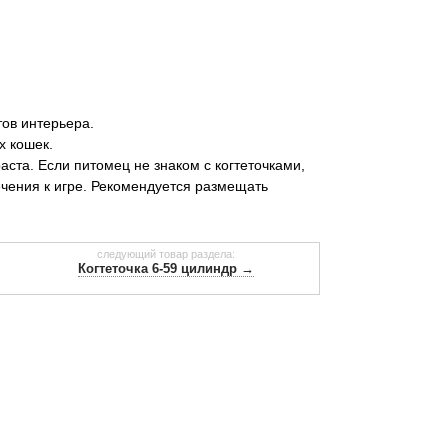
ов интерьера.
х кошек.
аста. Если питомец не знаком с когтеточками,
чения к игре. Рекомендуется размещать
следующий товар раздела:
Когтеточка 6-59 цилиндр →