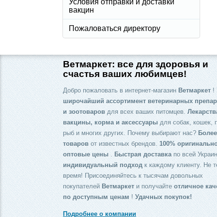
Условия отправки и доставки
вакцин
Пожаловаться директору
Ветмаркет: все для здоровья и
счастья ваших любимцев!
Добро пожаловать в интернет-магазин
Ветмаркет
! 
широчайший ассортимент ветеринарных препар
и зоотоваров
для всех ваших питомцев.
Лекарств
вакцины, корма и аксессуары
для собак, кошек, 
рыб и многих других. Почему выбирают нас?
Более
товаров
от известных брендов.
100% оригинальн
оптовые цены
.
Быстрая доставка
по всей Украин
индивидуальный подход
к каждому клиенту. Не т
время! Присоединяйтесь к тысячам довольных
покупателей
Ветмаркет
и получайте
отличное кач
по доступным ценам
!
Удачных покупок!
Подробнее о компании