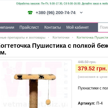
Обработка заказов: Пн-Пт, 9.00-17.30, Сб 9.00-16.00. Делайте заказ в люб
+380 (96) 200-74-74
омпании
Прайслист
Контакты
Мой кабинет
ные препараты и зоотовары
Когтиточки
Когтеточка Пушисти
огтеточка Пушистика с полкой беж
м.
446.50 грн.
379.52 грн.
(экономия в цене 
Пухнастики с по
Артикул:
П-4