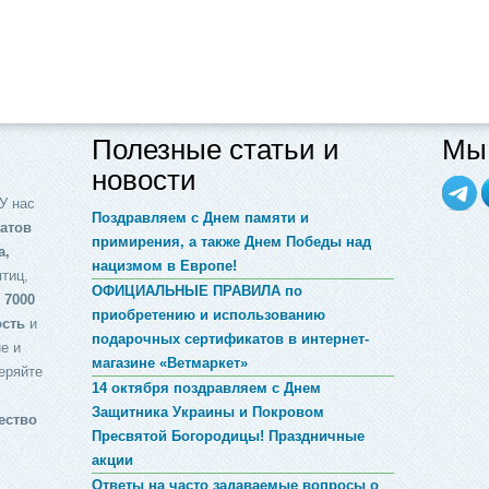
Полезные статьи и
Мы 
новости
У нас
Поздравляем с Днем памяти и
атов
примирения, а также Днем Победы над
а,
нацизмом в Европе!
птиц,
ОФИЦИАЛЬНЫЕ ПРАВИЛА по
 7000
приобретению и использованию
ость
и
подарочных сертификатов в интернет-
е и
магазине «Ветмаркет»
еряйте
14 октября поздравляем с Днем
Защитника Украины и Покровом
ество
Пресвятой Богородицы! Праздничные
акции
Ответы на часто задаваемые вопросы о