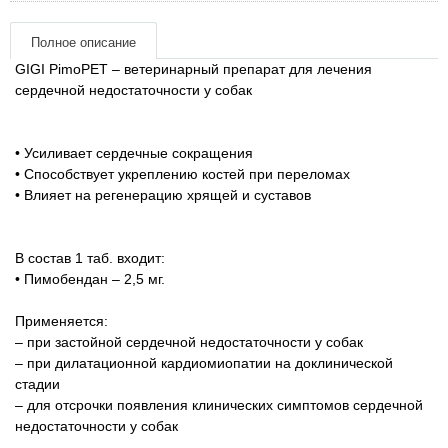
матеріали
Полное описание
Подарочные сертификаты
GIGI PimoPET – ветеринарный препарат для лечения
сердечной недостаточности у собак
Товары для голубей
• Усиливает сердечные сокращения
Товары для грызунов
• Способствует укреплению костей при переломах
• Влияет на регенерацию хрящей и суставов
Товары для лошадей
В состав 1 таб. входит:
Товары для людей
• Пимобендан – 2,5 мг.
Хозряд - хозтовары оптом
Применяется:
– при застойной сердечной недостаточности у собак
– при дилатационной кардиомиопатии на доклинической
Популярные зоотовары
стадии
– для отсрочки появления клинических симптомов сердечной
Архив / Снято с производства
недостаточности у собак