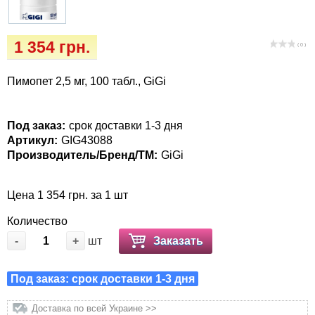
Іграшки
Vet Diet Canine Wet - ветеринарные диеты
для собак
Інкубатори
1 354 грн.
( 0 )
Кігтіточки
Пимопет 2,5 мг, 100 табл., GiGi
Ласощі та корма
Под заказ:
срок доставки 1-3 дня
Артикул:
GIG43088
Лежаки, будиночки, охолоджуючи
Производитель/Бренд/ТМ:
GiGi
килимки
Цена 1 354 грн. за 1 шт
Миски, автогодівниці, поілки
Количество
Одяг та взуття
-
+
шт
Заказать
Переноски, сумки, клітки
Под заказ: срок доставки 1-3 дня
Післяопераційні засоби та витратні
Доставка по всей Украине >>