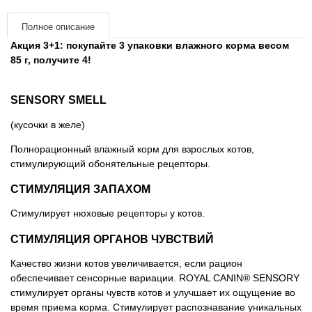
Товары для грызунов
Полное описание
Акция 3+1: покупайте 3 упаковки влажного корма весом
85 г, получите 4!
Товары для лошадей
Товары для людей
SENSORY SMELL
(кусочки в желе)
Хозряд - хозтовары оптом
Полнорационный влажный корм для взрослых котов,
стимулирующий обонятельные рецепторы.
Популярные зоотовары
СТИМУЛЯЦИЯ ЗАПАХОМ
Архив / Снято с производства
Стимулирует нюховые рецепторы у котов.
СТИМУЛЯЦИЯ ОРГАНОВ ЧУВСТВИЙ
Качество жизни котов увеличивается, если рацион
обеспечивает сенсорные вариации. ROYAL CANIN® SENSORY
стимулирует органы чувств котов и улучшает их ощущение во
время приема корма. Стимулирует распознавание уникальных