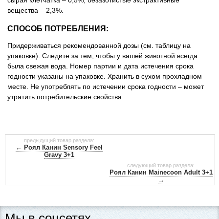
сырая клетчатка – 0,5%; безазотистые экстрактивные
вещества – 2,3%.
СПОСОБ ПОТРЕБЛЕНИЯ:
Придерживаться рекомендованной дозы (см. таблицу на
упаковке). Следите за тем, чтобы у вашей животной всегда
была свежая вода. Номер партии и дата истечения срока
годности указаны на упаковке. Хранить в сухом прохладном
месте. Не употреблять по истечении срока годности – может
утратить потребительские свойства.
предыдущий товар раздела:
← Роял Канин Sensory Feel
Gravy 3+1
следующий товар раздела:
Роял Канин Mainecoon Adult 3+1
→
Мы в соцсетях