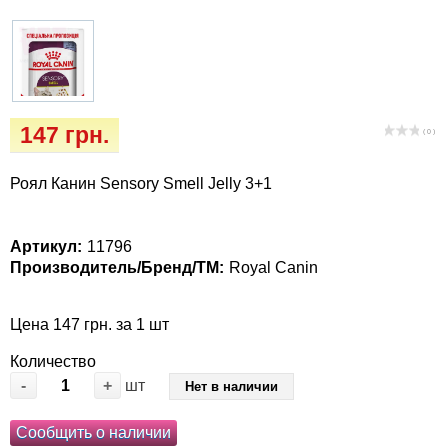
Кігтіточки
Vet Diet Canine Wet – ветеринарные диеты
для собак
Ласощі та корма
Лежаки, домики, охлаждая коврики
147 грн.
( 0 )
Миски, автокормушки, поилки
Роял Канин Sensory Smell Jelly 3+1
Одежда и обувь
Артикул:
11796
Переноски, сумки, клетки
Производитель/Бренд/ТМ:
Royal Canin
Послеоперационные средства и
Цена 147 грн. за 1 шт
расходные материалы
Количество
Подарочные сертификаты
-
+
шт
Нет в наличии
Сообщить о наличии
Товары для голубей