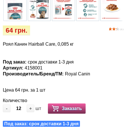
Кігтіточки
Vet Diet Canine Wet – ветеринарные диеты
для собак
Ласощі та корма
64 грн.
Лежаки, домики, охлаждая коврики
( 1 )
Миски, автокормушки, поилки
Роял Канин Hairball Care, 0,085 кг
Одежда и обувь
Под заказ:
срок доставки 1-3 дня
Артикул:
4158001
Переноски, сумки, клетки
Производитель/Бренд/ТМ:
Royal Canin
Послеоперационные средства и
Цена 64 грн. за 1 шт
расходные материалы
Количество
Подарочные сертификаты
-
+
шт
Заказать
Товары для голубей
Под заказ: срок доставки 1-3 дня