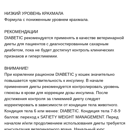
НИЗКИЙ УРОВЕНЬ КРАХМАЛА
Формула с пониженным уровнем крахмала.
РЕКОМЕНДАЦИИ
DIABETIC рекомендуется применять в качестве ветеринарной
диеты для пациентов с диагностированным сахарным
диабетом, пока не будет достигнут контроль клинических
признаков и гипергликемии.
ВНИМАНИЕ!
При кормлении рационом DIABETIC у кошек значительно
повышается чувствительность к инсулину. В начале
применения диеты рекомендуется контролировать уровень
глюкозы в крови для коррекции дозы инсулина. После
достижения контроля за гликемией диету следует
корректировать в зависимости от кондиции тела животного.
Кондиция тела 6 или менее: DIABETIC. Кондиция тела 7-8-9
баллов: переход к SATIETY WEIGHT MANAGEMENT. Перед
началом и/или продолжением использования диеты требуется
консультация ветеринарного врача. Начальный курс