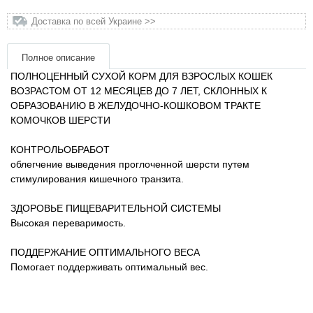
Доставка по всей Украине >>
Товары для грызунов
Полное описание
Товары для лошадей
ПОЛНОЦЕННЫЙ СУХОЙ КОРМ ДЛЯ ВЗРОСЛЫХ КОШЕК
ВОЗРАСТОМ ОТ 12 МЕСЯЦЕВ
ДО 7 ЛЕТ, СКЛОННЫХ К
Товары для людей
ОБРАЗОВАНИЮ В ЖЕЛУДОЧНО-КОШКОВОМ ТРАКТЕ
КОМОЧКОВ ШЕРСТИ
Хозряд - хозтовары оптом
КОНТРОЛЬОБРАБОТ
облегчение выведения проглоченной шерсти путем
Популярные зоотовары
стимулирования кишечного транзита.
Архив / Снято с производства
ЗДОРОВЬЕ ПИЩЕВАРИТЕЛЬНОЙ СИСТЕМЫ
Высокая переваримость.
ПОДДЕРЖАНИЕ ОПТИМАЛЬНОГО ВЕСА
Помогает поддерживать оптимальный вес.