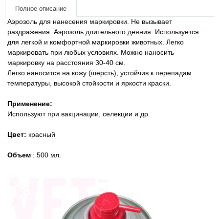
Товары для голубей
Полное описание
Аэрозоль для нанесения маркировки. Не вызывает
Товары для грызунов
раздражения. Аэрозоль длительного деяния. Используется
для легкой и комфортной маркировки животных. Легко
маркировать при любых условиях. Можно наносить
Товары для лошадей
маркировку на расстояния 30-40 см.
Легко наносится на кожу (шерсть), устойчив к перепадам
Товары для людей
температуры, высокой стойкости и яркости краски.
Применение:
Хозряд - хозтовары оптом
Используют при вакцинации, селекции и др.
Популярные зоотовары
Цвет:
красный
Архив / Снято с производства
Объем
: 500 мл.