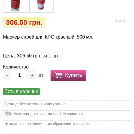
Кігтіточки
Vet Diet Canine Wet - ветеринарные диеты
для собак
Ласощі та корма
306.50 грн.
( 0 )
Лежаки, будиночки, охолоджуючи
Маркер-спрей для КРС красный, 500 мл.
килимки
Миски, автогодівниці, поілки
Цена: 306.50 грн. за 1 шт
Количество
Одяг та взуття
-
+
шт
Купить
Переноски, сумки, клітки
Есть в наличии
Післяопераційні засоби та витратні
Цена действительна и актуальна
матеріали
Быстрая доставка по всей Украине >>
Подарочные сертификаты
Возможные различия в изображении товара >>