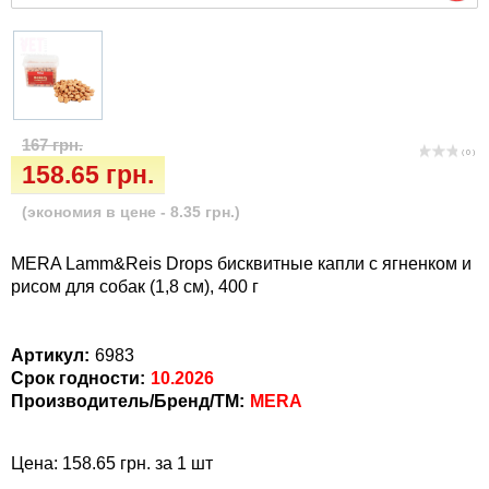
Кігтіточки
Vet Diet Canine Wet – ветеринарные диеты
для собак
Ласощі та корма
Лежаки, домики, охлаждая коврики
167 грн.
( 0 )
Миски, автокормушки, поилки
158.65 грн.
(экономия в цене - 8.35 грн.)
Одежда и обувь
MERA Lamm&Reis Drops бисквитные капли с ягненком и
Переноски, сумки, клетки
рисом для собак (1,8 см), 400 г
Послеоперационные средства и
Артикул:
6983
расходные материалы
Срок годности:
10.2026
Производитель/Бренд/ТМ:
MERA
Подарочные сертификаты
Цена: 158.65 грн. за 1 шт
Товары для голубей