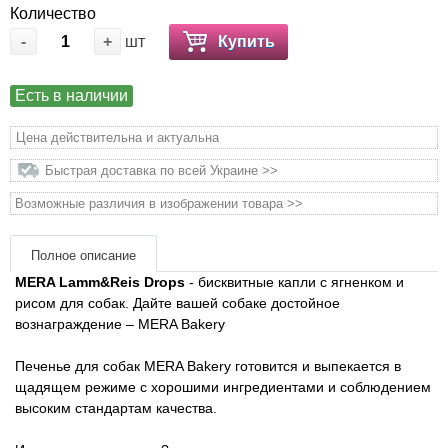
Количество
Товары для грызунов
-
+
шт
Купить
Товары для лошадей
Есть в наличии
Товары для людей
Цена действительна и актуальна
Быстрая доставка по всей Украине >>
Хозряд - хозтовары оптом
Возможные различия в изображении товара >>
Популярные зоотовары
Полное описание
MERA Lamm&Reis Drops
- бисквитные капли с ягненком и
Архив / Снято с производства
рисом для собак. Дайте вашей собаке достойное
вознаграждение – MERA Bakery
Печенье для собак MERA Bakery готовится и выпекается в
щадящем режиме с хорошими ингредиентами и соблюдением
высоким стандартам качества.