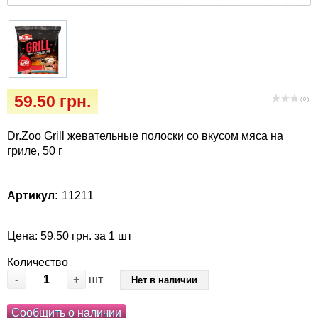
Кігтіточки
Vet Diet Canine Wet – ветеринарные диеты
для собак
Ласощі та корма
Лежаки, домики, охлаждая коврики
59.50 грн.
( 0 )
Миски, автокормушки, поилки
Dr.Zoo Grill жевательные полоски со вкусом мяса на
Одежда и обувь
гриле, 50 г
Переноски, сумки, клетки
Артикул:
11211
Послеоперационные средства и
расходные материалы
Цена: 59.50 грн. за 1 шт
Количество
Подарочные сертификаты
-
+
шт
Нет в наличии
Товары для голубей
Сообщить о наличии