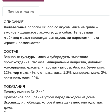
Товары для грызунов
Полное описание
Товары для лошадей
ОПИСАНИЕ
Жевательные полоски Dr. Zoo со вкусом мяса на гриле –
вкусное и душистое лакомство для собак. Теперь ваш
Товары для людей
любимец может наслаждаться вкусными нарезками, пока
играет и развлекается.
Хозряд - хозтовары оптом
СОСТАВ
Зерновые культуры, мясо и субпродукты животного
Популярные зоотовары
происхождения, глюкоза, минеральные вещества, добавки:
консерванты, красители, ароматизаторы. Анализ: белки мин.
12%, жир макс. 4%, клетчатка макс. 1,2%, минералы макс. 3%,
Архив / Снято с производства
влажность макс. 22%.
ПОКАЗАНИЯ
Почему именно Dr. Zoo?
Прекрасное поощрение утром перед выходом из дома.
Вкусник для любимца, который весь день вежливо ждал вас
дома.