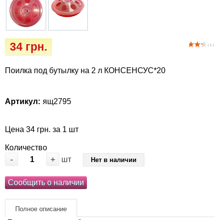
Кігтіточки
Vet Diet Canine Wet - ветеринарные диеты
для собак
Ласощі та корма
34 грн.
( 1 )
Лежаки, будиночки, охолоджуючи
килимки
Поилка под бутылку на 2 л КОНСЕНСУС*20
Миски, автогодівниці, поілки
Артикул:
ящ2795
Одяг та взуття
Цена 34 грн. за 1 шт
Переноски, сумки, клітки
Количество
-
+
шт
Нет в наличии
Післяопераційні засоби та витратні
матеріали
Сообщить о наличии
Подарункові сертифікати
Полное описание