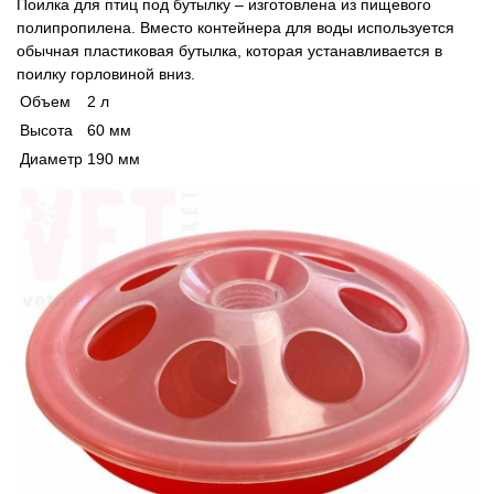
Поилка для птиц под бутылку – изготовлена ​​из пищевого
Товари для голубів
полипропилена. Вместо контейнера для воды используется
обычная пластиковая бутылка, которая устанавливается в
Товари для гризунів
поилку горловиной вниз.
Объем
2 л
Товары для лошадей
Высота
60 мм
Диаметр
190 мм
Товары для людей
Хозряд - хозтовары оптом
Популярные зоотовары
Архив / Снято с производства