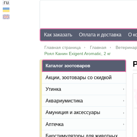
Как заказать
Оплата и доставка
О к
Главная страница
Главная
Ветеринар
Роял Канин Exigent Aromatic, 2 кг
Р
Каталог зоотоваров
Акции, зоотовары со скидкой
Утинка
Аквариумистика
Амуниция и аксессуары
Аптечка
Биостимуляторы для животных