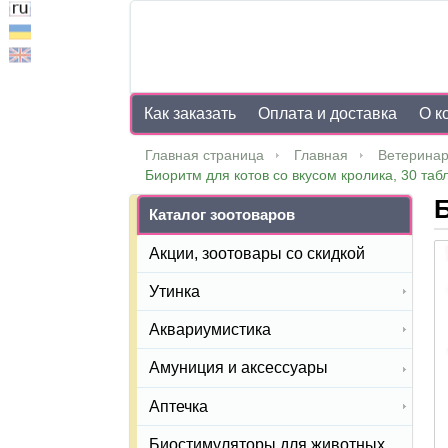
Как заказать
Оплата и доставка
О к
Главная страница
Главная
Ветеринар
Биоритм для котов cо вкусом кролика, 30 табл
Б
Каталог зоотоваров
Акции, зоотовары со скидкой
Утинка
Аквариумистика
Амуниция и аксессуары
Аптечка
Биостимуляторы для животных