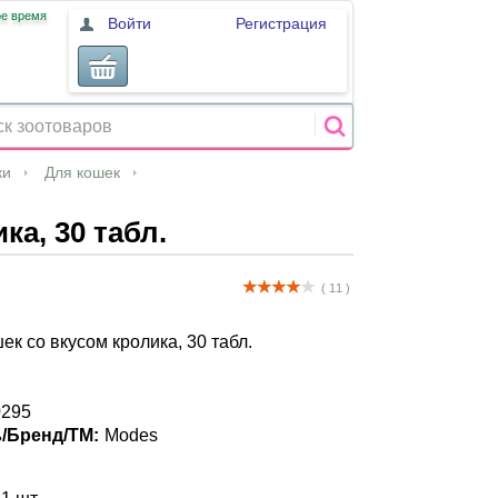
ое время
Войти
Регистрация
ки
Для кошек
а, 30 табл.
( 11 )
ек со вкусом кролика, 30 табл.
295
/Бренд/ТМ:
Modes