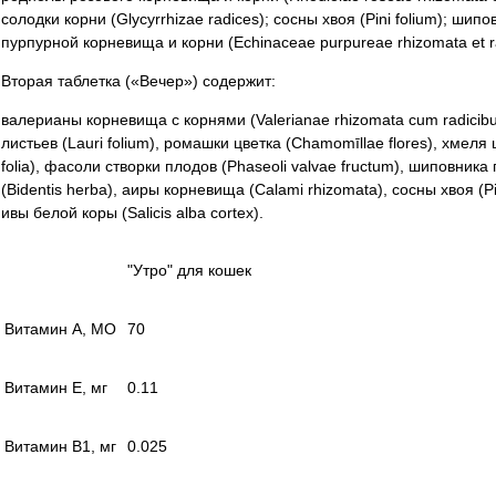
солодки корни (Glycyrrhizae radices); сосны хвоя (Pini folium); шип
пурпурной корневища и корни (Echinaceae purpureae rhizomata et ra
Вторая таблетка («Вечер») содержит:
валерианы корневища с корнями (Valerianae rhizomata cum radicibus
листьев (Lauri folium), ромашки цветка (Сhamomīllaе flores), хмеля ш
folia), фасоли створки плодов (Phaseoli valvae fructum), шиповника 
(Bidentis herba), аиры корневища (Calami rhizomata), сосны хвоя (Pini
ивы белой коры (Salicis alba cortex).
"Утро" для кошек
Витамин А, МО
70
Витамин Е, мг
0.11
Витамин В1, мг
0.025