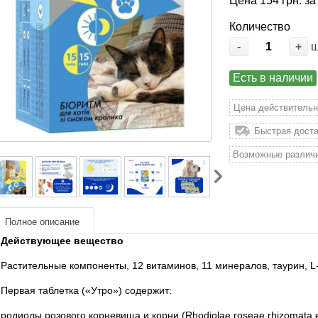
Цена 154 грн. за
Количество
-
+
Есть в наличии
Цена действительн
Быстрая доста
Возможные различи
Полное описание
Действующее вещество
Растительные компоненты, 12 витаминов, 11 минералов, таурин, L
Первая таблетка («Утро») содержит:
родиолы розового корневища и корни (Rhodiolae roseae rhizomata et 