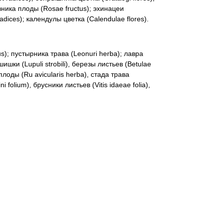
овника плоды (Rosae fructus); эхинацеи
dices); календулы цветка (Calendulae flores).
); пустырника трава (Leonuri herba); лавра
ишки (Lupuli strobili), березы листьев (Betulae
плоды (Ru avicularis herba), стада трава
 folium), брусники листьев (Vitis idaeae folia),