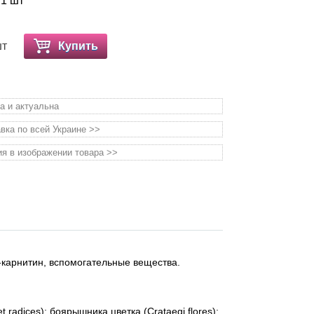
 1 шт
шт
Купить
а и актуальна
вка по всей Украине >>
я в изображении товара >>
-карнитин, вспомогательные вещества.
radices); боярышника цветка (Crataegi flores);