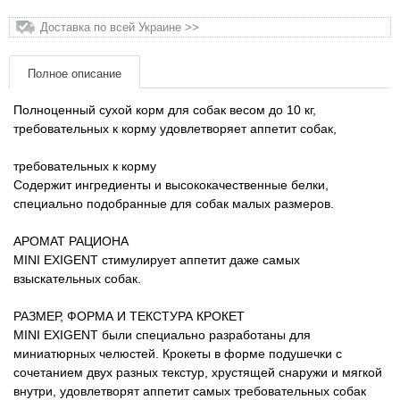
Товары для голубей
Доставка по всей Украине >>
Товары для грызунов
Полное описание
Товары для лошадей
Полноценный сухой корм для собак весом до 10 кг,
требовательных к корму удовлетворяет аппетит собак,
Товары для людей
требовательных к корму
Содержит ингредиенты и высококачественные белки,
Хозряд - хозтовары оптом
специально подобранные для собак малых размеров.
Популярные зоотовары
АРОМАТ РАЦИОНА
MINI EXIGENT стимулирует аппетит даже самых
взыскательных собак.
Архив / Снято с производства
РАЗМЕР, ФОРМА И ТЕКСТУРА КРОКЕТ
MINI EXIGENT были специально разработаны для
миниатюрных челюстей. Крокеты в форме подушечки с
сочетанием двух разных текстур, хрустящей снаружи и мягкой
внутри, удовлетворят аппетит самых требовательных собак