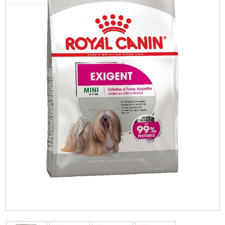
рационы
Коллеция AGE CONTROL
CYNOTECHNIQUE
Противовоспалительные
Ошейники-удавки
Печень
Все для бджільництва
Оттеночные
М'які іграшки
Повільне годування
Переноски для грызунов
Программы
STERILISED
Тонизация
Giant (> 45 кг)
Противоопухолевые
Поводки
Репродуктивная система
Грумінг та догляд
Повседневные
Тренувальні снаряди PULLER
Travel-миски та поїлки
Противоразитарные для грызунов
PRO
Уход за телом: гели, пилинги и скрабы
Maxi (26-44 кг)
Протимаститні
Шлей
Сердце
Дезінфікуючі засоби
Фрісбі
Сено
Vet Diet Feline - ветеринарные диеты для
Уход за лицом
кошек
Medium (11-25 кг)
Протипаразитарні
Діагностикуми
Vet Care Nutrition Wet - паучи для
Club professional
Протиблювотні
Засоби захисту від комах та гризунів
кастрированных котов и кошек
Vet Diet Canine - ветеринарные диеты для
Протиепілептичні
Інше
Veterinary Health Nutrition Cat Wet -
собак
ветеринарное здоровое питание для кошек
Розчини
Іграшки
(влажные рационы)
X-Small (до 4 кг)
Фітопрепарати, рослинні комплекси
Інкубатори
Mini (4-10 кг)