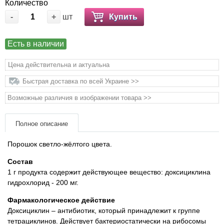
Количество
Товари для голубів
-
+
шт
Купить
Товари для гризунів
Есть в наличии
Товари для коней
Цена действительна и актуальна
Товари для людей
Быстрая доставка по всей Украине >>
Возможные различия в изображении товара >>
Хозряд - господарчі товари оптом
Полное описание
Популярні зоотовари
Порошок светло-жёлтого цвета.
Архив / Снято с производства
Состав
1 г продукта содержит действующее вещество: доксициклина
гидрохлорид - 200 мг.
Фармакологическое действие
Доксициклин – антибиотик, который принадлежит к группе
тетрациклинов. Действует бактериостатически на рибосомы