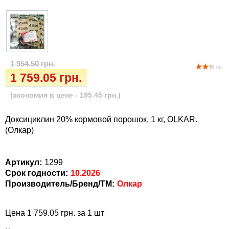
Кігтіточки
Vet Diet Canine Wet - ветеринарные диеты
для собак
Ласощі та корма
Лежаки, будиночки, охолоджуючи
1 954.50 грн.
килимки
( 3 )
1 759.05 грн.
Миски, автогодівниці, поілки
(экономия в цене - 195.45 грн.)
Одяг та взуття
Доксициклин 20% кормовой порошок, 1 кг, OLKAR.
(Олкар)
Переноски, сумки, клітки
Артикул:
1299
Післяопераційні засоби та витратні
Срок годности:
10.2026
матеріали
Производитель/Бренд/ТМ:
Олкар
Подарункові сертифікати
Цена 1 759.05 грн. за 1 шт