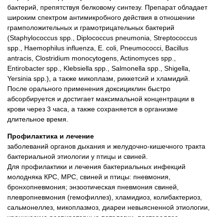
бактерий, препятствуя белковому синтезу. Препарат обладает
широким спектром антимикробного действия в отношении
грамположительных и грамотрицательных бактерий
(Staphylococcus spp., Diplococcus pneumonia, Streptococcus
spp., Haemophilus influenza, E. coli, Pneumococci, Bacillus
antracis, Clostridium monocytogens, Actinomyces spp.,
Entirobacter spp., Klebsiella spp., Salmonella spp., Shigella,
Yersinia spp.), а также микоплазм, риккетсий и хламидий.
После орального применения доксициклин быстро
абсорбируется и достигает максимальной концентрации в
крови через 3 часа, а также сохраняется в организме
длительное время.
Профилактика и лечение
заболеваний органов дыхания и желудочно-кишечного тракта
бактериальной этиологии у птицы и свиней.
Для профилактики и лечения бактериальных инфекций
молодняка КРС, МРС, свиней и птицы: пневмония,
бронхопневмония; энзоотическая пневмония свиней,
плевропневмония (гемофиллез), хламидиоз, колибактериоз,
сальмонеллез, микоплазмоз, диареи невыясненной этиологии,