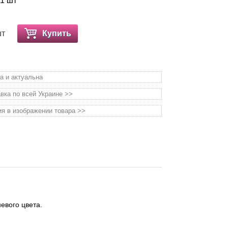
 1 шт
шт
Купить
а и актуальна
вка по всей Украине >>
я в изображении товара >>
евого цвета.