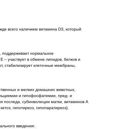
ежде всего наличием витамина D3, который
х, поддерживает нормальное
Е – участвует в обмене липидов, белков и
т, стабилизирует клеточные мембраны,
ственных и мелких домашних животных,
льциемии и гипофосфатемии, пред- и
я последа, субинволюции матки, витаминов А
кетоз, гипотиреоз, гипопаратиреоз).
ального введения: