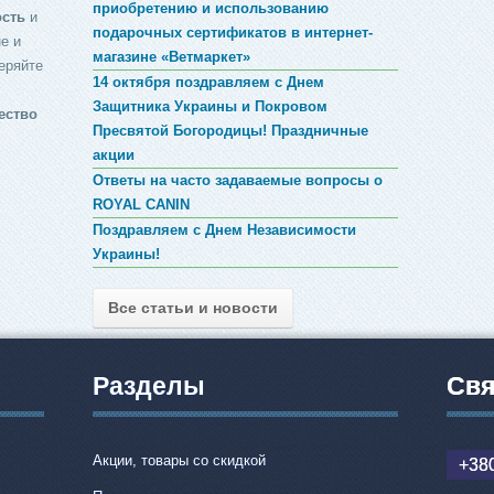
приобретению и использованию
ость
и
подарочных сертификатов в интернет-
е и
магазине «Ветмаркет»
еряйте
14 октября поздравляем с Днем
Защитника Украины и Покровом
ество
Пресвятой Богородицы! Праздничные
акции
Ответы на часто задаваемые вопросы о
ROYAL CANIN
Поздравляем с Днем Независимости
Украины!
Все статьи и новости
Разделы
Свя
Акции, товары со скидкой
+380