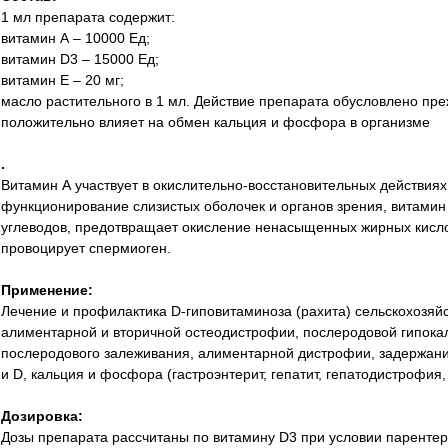
1 мл препарата содержит:
витамин А – 10000 Ед;
витамин D3 – 15000 Ед;
витамин Е – 20 мг;
масло растительного в 1 мл. Действие препарата обусловлено пр
положительно влияет на обмен кальция и фосфора в организме
.
Витамин А участвует в окислительно-восстановительных действия
функционирование слизистых оболочек и органов зрения, витамин 
углеводов, предотвращает окисление ненасыщенных жирных кисло
провоцирует спермиоген.
Применение:
Лечение и профилактика D-гиповитаминоза (рахита) сельскохозяй
алиментарной и вторичной остеодистрофии, послеродовой гипока
послеродового залеживания, алиментарной дистрофии, задержани
и D, кальция и фосфора (гастроэнтерит, гепатит, гепатодистрофия, 
Дозировка:
Дозы препарата рассчитаны по витамину D3 при условии парентер