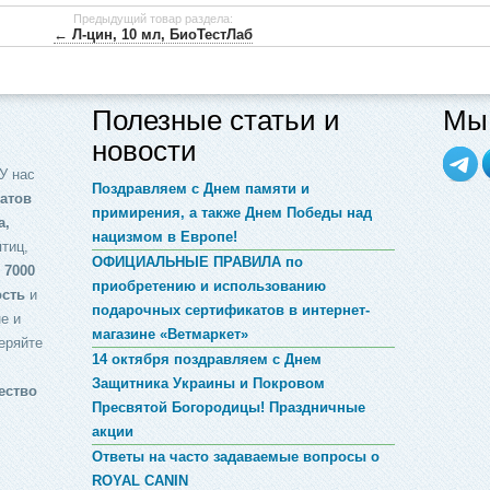
Предыдущий товар раздела:
← Л-цин, 10 мл, БиоТестЛаб
Полезные статьи и
Мы 
новости
У нас
Поздравляем с Днем памяти и
атов
примирения, а также Днем Победы над
а,
нацизмом в Европе!
птиц,
ОФИЦИАЛЬНЫЕ ПРАВИЛА по
 7000
приобретению и использованию
ость
и
подарочных сертификатов в интернет-
е и
магазине «Ветмаркет»
еряйте
14 октября поздравляем с Днем
Защитника Украины и Покровом
ество
Пресвятой Богородицы! Праздничные
акции
Ответы на часто задаваемые вопросы о
ROYAL CANIN