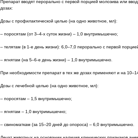
Препарат вводят перорально с первой порцией молозива или ввод
дозах:
Дозы с профилактической целью (на одно животное, мл):
– поросятам (от 3–4-х суток жизни) – 1,0 внутримышечно;
– телятам (в 1-е день жизни): 6,0–7,0 перорально с первой порцие
– ягнятам (на 5–6-е день жизни) – 1,0 внутримышечно.
При необходимости препарат в тех же дозах применяют и на 10–14
Дозы с лечебной целью (на одно животное, мл):
– поросятам – 1,5 внутримышечно;
– ягнятам – 1,0 внутримышечно;
– свиноматкам (за 15–20 дней до опороса) – 6,0 внутримышечно.
Лечат животных на основании наличия клинических признаков анем