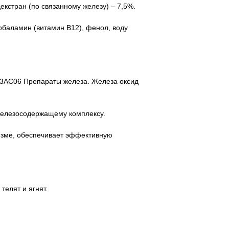
кстран (по связанному железу) – 7,5%.
обаламин (витамин В12), фенол, воду
3AC06 Препараты железа. Железа оксид
железосодержащему комплексу.
изме, обеспечивает эффективную
телят и ягнят.