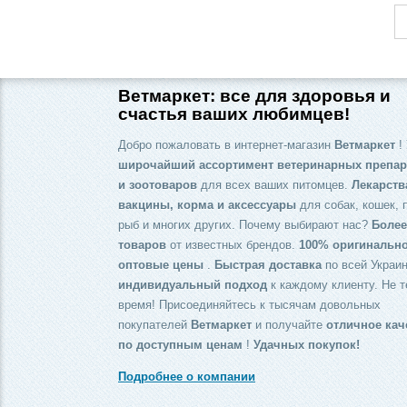
Ветмаркет: все для здоровья и
счастья ваших любимцев!
Добро пожаловать в интернет-магазин
Ветмаркет
! 
широчайший ассортимент ветеринарных препар
и зоотоваров
для всех ваших питомцев.
Лекарств
вакцины, корма и аксессуары
для собак, кошек, 
рыб и многих других. Почему выбирают нас?
Более
товаров
от известных брендов.
100% оригинальн
оптовые цены
.
Быстрая доставка
по всей Украин
индивидуальный подход
к каждому клиенту. Не т
время! Присоединяйтесь к тысячам довольных
покупателей
Ветмаркет
и получайте
отличное кач
по доступным ценам
!
Удачных покупок!
Подробнее о компании