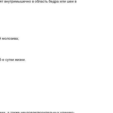
ят внутримышечно в область бедра или шеи в
й молозива;
-е сутки жизни.
ии, а также неудовлетворительных клинико-