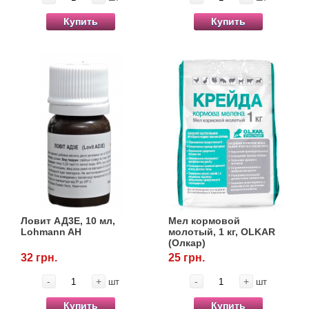
Купить
Купить
Ловит АД3Е, 10 мл,
Мел кормовой
Lohmann AH
молотый, 1 кг, OLKAR
(Олкар)
32 грн.
25 грн.
-
+
-
+
шт
шт
Купить
Купить