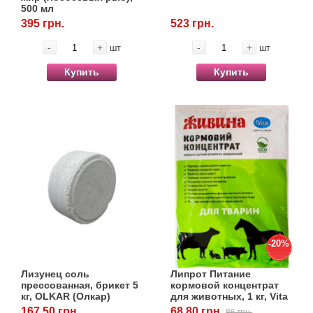
500 мл
395 грн.
523 грн.
-
+
-
+
шт
шт
Купить
Купить
-20%
Лизунец соль
Липрот Питание
прессованная, брикет 5
кормовой концентрат
кг, OLKAR (Олкар)
для животных, 1 кг, Vita
167.50 грн.
68.80 грн.
86 грн.