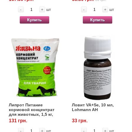
-
+
-
+
шт
шт
Купить
Купить
Липрот Питание
Ловит VA+Se, 10 мл,
кормовой концентрат
Lohmann AH
для животных, 1,5 кг,
Vita
131 грн.
33 грн.
-
+
-
+
шт
шт