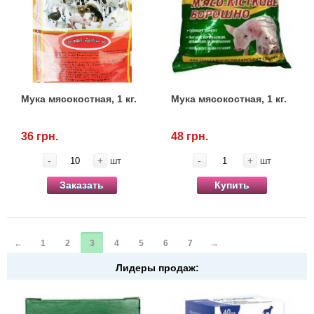
Мука мясокостная, 1 кг.
Мука мясокостная, 1 кг.
36 грн.
48 грн.
-
+
-
+
шт
шт
Заказать
Купить
←
1
2
3
4
5
6
7
→
Лидеры продаж: