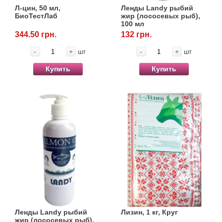
Л-цин, 50 мл,
Ленды Landy рыбий
БиоТестЛаб
жир (лососевых рыб),
100 мл
344.50 грн.
132 грн.
-
+
-
+
шт
шт
Купить
Купить
Ленды Landy рыбий
Лизин, 1 кг, Круг
жир (лососевых рыб),