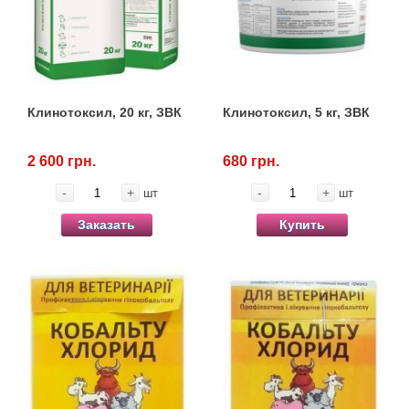
Товары для голубей
Товары для грызунов
Товары для лошадей
Клинотоксил, 20 кг, ЗВК
Клинотоксил, 5 кг, ЗВК
Товары для людей
2 600 грн.
680 грн.
-
+
-
+
Хозряд - хозтовары оптом
шт
шт
Заказать
Купить
Популярные зоотовары
Архив / Снято с производства