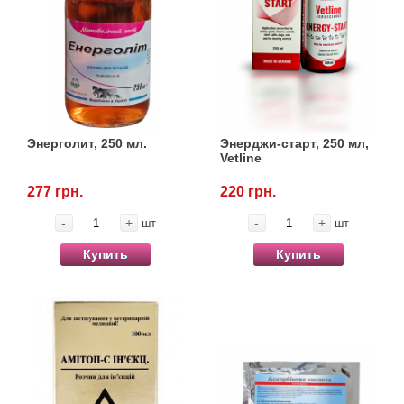
Кігтіточки
Vet Diet Canine Wet - ветеринарные диеты
для собак
Ласощі та корма
Лежаки, будиночки, охолоджуючи
килимки
Энерголит, 250 мл.
Энерджи-старт, 250 мл,
Vetline
Миски, автокормушки, поилки
277 грн.
220 грн.
Одежда и обувь
-
+
-
+
шт
шт
Переноски, сумки, клетки
Купить
Купить
Послеоперационные средства и
расходные материалы
Подарочные сертификаты