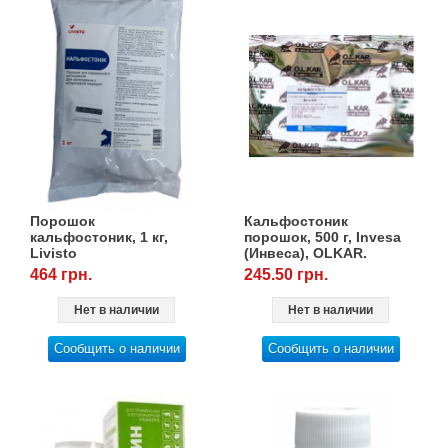
Порошок
Кальфостоник
кальфостоник, 1 кг,
порошок, 500 г, Invesa
Livisto
(Инвеса), OLKAR.
(Олкар)
464 грн.
245.50 грн.
Нет в наличии
Нет в наличии
Сообщить о наличии
Сообщить о наличии