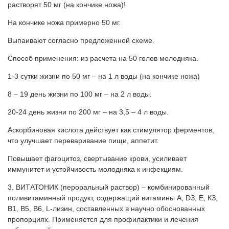
растворят 50 мг (на кончике ножа)!
На кончике ножа примерно 50 мг.
Выпаивают согласно предложенной схеме.
Способ применения: из расчета на 50 голов молодняка.
1-3 сутки жизни по 50 мг – на 1 л воды (на кончике ножа)
8 – 19 день жизни по 100 мг – на 2 л воды.
20-24 день жизни по 200 мг – на 3,5 – 4 л воды.
Аскорбиновая кислота действует как стимулятор ферментов,
что улучшает переваривание пищи, аппетит.
Повышает фагоцитоз, свертывание крови, усиливает
иммунитет и устойчивость молодняка к инфекциям.
3. ВИТАТОНИК (пероральный раствор) – комбинированный
поливитаминный продукт, содержащий витамины А, DЗ, Е, КЗ,
В1, В5, В6, L-лизин, составленных в научно обоснованных
пропорциях. Применяется для профилактики и лечения