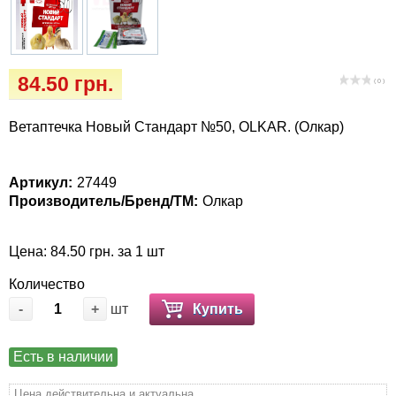
Кігтіточки
Vet Diet Canine Wet - ветеринарные диеты
для собак
Ласощі та корма
84.50 грн.
( 0 )
Лежаки, будиночки, охолоджуючи
килимки
Ветаптечка Новый Стандарт №50, OLKAR. (Олкар)
Миски, автогодівниці, поілки
Артикул:
27449
Производитель/Бренд/ТМ:
Олкар
Одежда и обувь
Переноски, сумки, клетки
Цена: 84.50 грн. за 1 шт
Количество
Послеоперационные средства и
-
+
шт
Купить
расходные материалы
Есть в наличии
Подарочные сертификаты
Цена действительна и актуальна