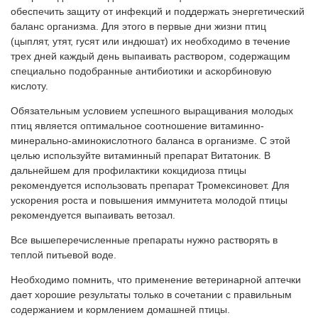
обеспечить защиту от инфекций и поддержать энергетический
баланс организма. Для этого в первые дни жизни птиц
(цыплят, утят, гусят или индюшат) их необходимо в течение
трех дней каждый день выпаивать раствором, содержащим
специально подобранные антибиотики и аскорбиновую
кислоту.
Обязательным условием успешного выращивания молодых
птиц является оптимальное соотношение витаминно-
минерально-аминокислотного баланса в организме. С этой
целью используйте витаминный препарат Витатоник. В
дальнейшем для профилактики кокцидиоза птицы
рекомендуется использовать препарат Тромексиновет. Для
ускорения роста и повышения иммунитета молодой птицы
рекомендуется выпаивать ветозал.
Все вышеперечисленные препараты нужно растворять в
теплой питьевой воде.
Необходимо помнить, что применение ветеринарной аптечки
дает хорошие результаты только в сочетании с правильным
содержанием и кормлением домашней птицы.