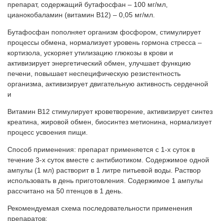
препарат, содержащий бутафосфан – 100 мг/мл,
цианокобаламин (витамин В12) – 0,05 мг/мл.
Бутафосфан пополняет организм фосфором, стимулирует
процессы обмена, нормализует уровень гормона стресса –
кортизола, ускоряет утилизацию глюкозы в крови и
активизирует энергетический обмен, улучшает функцию
печени, повышает неспецифическую резистентность
организма, активизирует двигательную активность сердечной
и
Витамин В12 стимулирует кроветворение, активизирует синтез
креатина, жировой обмен, биосинтез метионина, нормализует
процесс усвоения пищи.
Способ применения: препарат применяется с 1-х суток в
течение 3-х суток вместе с антибиотиком. Содержимое одной
ампулы (1 мл) растворит в 1 литре питьевой воды. Раствор
использовать в день приготовления. Содержимое 1 ампулы
рассчитано на 50 птенцов в 1 день.
Рекомендуемая схема последовательности применения
препаратов: