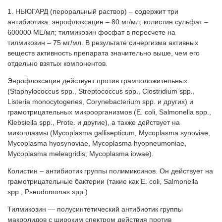
1. НЬЮГАРД (пероральный раствор) – содержит три
антибиотика: энрофлоксацин – 80 мг/мл; колистин сульфат –
600000 МЕ/мл; тилмикозин фосфат в пересчете на
тилмикозин – 75 мг/мл. В результате синергизма активных
веществ активность препарата значительно выше, чем его
отдельно взятых компонентов.
Энрофлоксацин действует против грамположительных
(Staphylococcus spp., Streptococcus spp., Clostridium spp.,
Listeria monocytogenes, Corynebacterium spp. и других) и
грамотрицательных микроорганизмов (E. coli, Salmonella spp.,
Klebsiella spp., Prote. и другие), а также действует на
микоплазмы (Mycoplasma gallisepticum, Mycoplasma synoviae,
Mycoplasma hyosynoviae, Mycoplasma hyopneumoniae,
Mycoplasma meleagridis, Mycoplasma iowae).
Колистин – антибиотик группы полимиксинов. Он действует на
грамотрицательные бактерии (такие как E. coli, Salmonella
spp., Pseudomonas spp.)
Тилмикозин — полусинтетический антибиотик группы
макролидов с широким спектром действия против