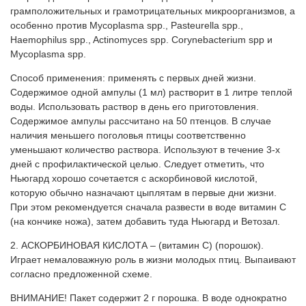
грамположительных и грамотрицательных микроорганизмов, а
особенно против Mycoplasma spp., Pasteurella spp.,
Haemophilus spp., Actinomyces spp. Corynebacterium spp и
Mycoplasma spp.
Способ применения: применять с первых дней жизни.
Содержимое одной ампулы (1 мл) растворит в 1 литре теплой
воды. Использовать раствор в день его приготовления.
Содержимое ампулы рассчитано на 50 птенцов. В случае
наличия меньшего поголовья птицы соответственно
уменьшают количество раствора. Используют в течение 3-х
дней с профилактической целью. Следует отметить, что
Ньюгард хорошо сочетается с аскорбиновой кислотой,
которую обычно назначают цыплятам в первые дни жизни.
При этом рекомендуется сначала развести в воде витамин С
(на кончике ножа), затем добавить туда Ньюгард и Ветозал.
2. АСКОРБИНОВАЯ КИСЛОТА – (витамин С) (порошок).
Играет немаловажную роль в жизни молодых птиц. Выпаивают
согласно предложенной схеме.
ВНИМАНИЕ! Пакет содержит 2 г порошка. В воде однократно