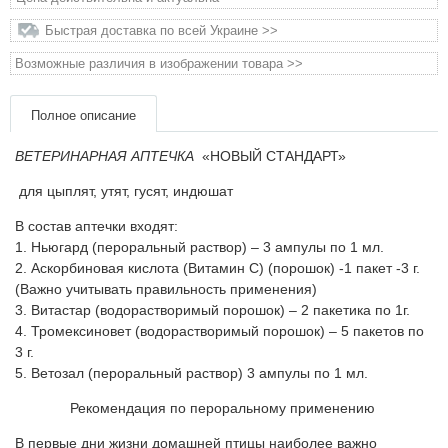
Товары для голубей
Быстрая доставка по всей Украине >>
Товары для грызунов
Возможные различия в изображении товара >>
Товары для лошадей
Полное описание
ВЕТЕРИНАРНАЯ АПТЕЧКА
«НОВЫЙ СТАНДАРТ»
Товары для людей
для цыплят, утят, гусят, индюшат
Хозряд - хозтовары оптом
В состав аптечки входят:
1. Ньюгард (пероральный раствор) – 3 ампулы по 1 мл.
Популярные зоотовары
2. Аскорбиновая кислота (Витамин С) (порошок) -1 пакет -3 г.
(Важно учитывать правильность применения)
3. Витастар (водорастворимый порошок) – 2 пакетика по 1г.
Архив / Снято с производства
4. Тромексиновет (водорастворимый порошок) – 5 пакетов по
3 г.
5. Ветозал (пероральный раствор) 3 ампулы по 1 мл.
Рекомендация по пероральному применению
В первые дни жизни домашней птицы наиболее важно