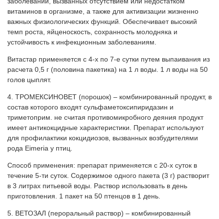
заболеваний, вызванных отсутствием или недостатком
витаминов в организме, а также для активизации жизненно
важных физиологических функций. Обеспечивает высокий
темп роста, яйценоскость, сохранность молодняка и
устойчивость к инфекционным заболеваниям.
Витастар применяется с 4-х по 7-е сутки путем выпаивания из
расчета 0,5 г (половина пакетика) на 1 л воды. 1 л воды на 50
голов цыплят.
4. ТРОМЕКСИНОВЕТ (порошок) – комбинированный продукт, в
состав которого входят сульфаметоксипиридазин и
триметоприм. не считая противомикробного деяния продукт
имеет антикокцидные характеристики. Препарат используют
для профилактики кокцидиозов, вызванных возбудителями
рода Eimeria у птиц.
Способ применения: препарат применяется с 20-х суток в
течение 5-ти суток. Содержимое одного пакета (3 г) растворит
в 3 литрах питьевой воды. Раствор использовать в день
приготовления. 1 пакет на 50 птенцов в 1 день.
5. ВЕТОЗАЛ (пероральный раствор) – комбинированный