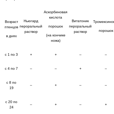
Аскорбиновая
кислота
Ньюгард
Витатоник
Возраст
Тромексино
пероральный
порошок
пероральный
птенцов
порошок
раствор
раствор
(на кончике
в днях
ножа)
с 1 по 3
+
+
–
–
с 4 по 7
–
–
+
–
с 8 по
–
+
–
–
19
с 20 по
–
+
–
+
24